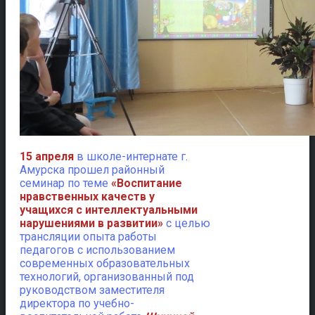
15 апреля
в школе-интернате г.
Амурска прошел районный
семинар по теме
«Воспитание
нравственных качеств у
учащихся с интеллектуальными
нарушениями в развитии»
с целью
трансляции опыта работы
педагогов с использованием
современных образовательных
технологий, организованный под
руководством заместителя
директора по учебно-