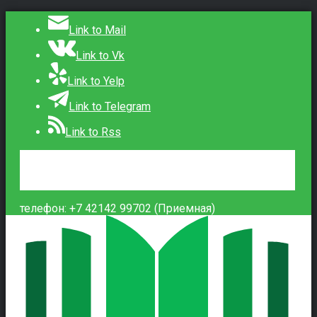
Link to Mail
Link to Vk
Link to Yelp
Link to Telegram
Link to Rss
Сведения об образовательной организации
Контакты
Вход
телефон: +7 42142 99702 (Приемная)