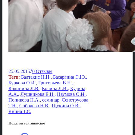
/
25.05.2015
0 Отзывы
Теги:
Балтакис Н.Н.
,
Басаргина Э.Ю.
,
Буркова О.И.
,
Григорьева В.Н.
,
Калинина Л.В.
,
Кочина Л.И.
,
Кудина
А.А.
,
Лушникова Е.Н.
,
Наумова О.И.
,
Попикова Н.А.
,
семинар
,
Сенотрусова
Т.Н.
,
Соболева Н.В.
,
Щукина О.В.
,
Янина Т.С.
Поделиться записью