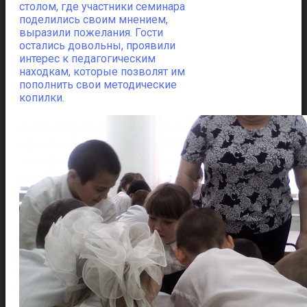
столом, где участники семинара
поделились своим мнением,
выразили пожелания. Гости
остались довольны, проявили
интерес к педагогическим
находкам, которые позволят им
пополнить свои методические
копилки.