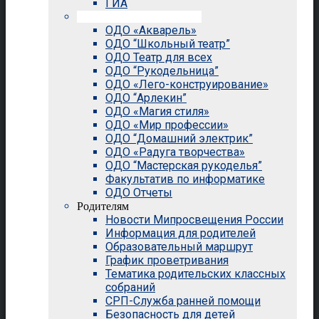
ГИА
Внеурочная деятельность
ОДО «Акварель»
ОДО “Школьный театр”
ОДО Театр для всех
ОДО “Рукодельница”
ОДО «Лего-конструирование»
ОДО “Арлекин”
ОДО «Магия стиля»
ОДО «Мир профессии»
ОДО “Домашний электрик”
ОДО «Радуга творчества»
ОДО “Мастерская рукоделья”
Факультатив по информатике
ОДО Отчеты
Родителям
Новости Мипросвещения России
Информация для родителей
Образовательный маршрут
График проветривания
Тематика родительских классных
собраний
СРП-Служба ранней помощи
Безопасность для детей