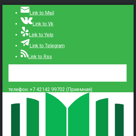
Link to Mail
Link to Vk
Link to Yelp
Link to Telegram
Link to Rss
Сведения об образовательной организации
Контакты
Вход
телефон: +7 42142 99702 (Приемная)