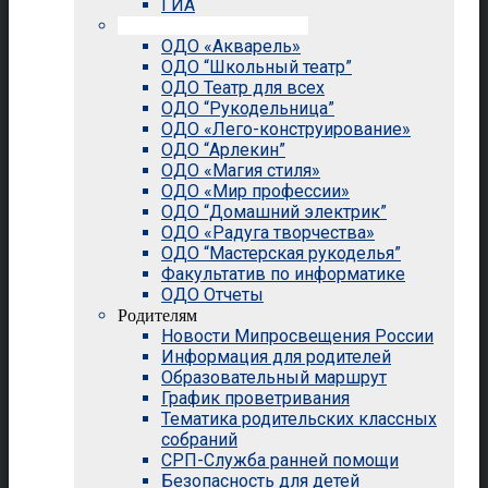
ГИА
Внеурочная деятельность
ОДО «Акварель»
ОДО “Школьный театр”
ОДО Театр для всех
ОДО “Рукодельница”
ОДО «Лего-конструирование»
ОДО “Арлекин”
ОДО «Магия стиля»
ОДО «Мир профессии»
ОДО “Домашний электрик”
ОДО «Радуга творчества»
ОДО “Мастерская рукоделья”
Факультатив по информатике
ОДО Отчеты
Родителям
Новости Мипросвещения России
Информация для родителей
Образовательный маршрут
График проветривания
Тематика родительских классных
собраний
СРП-Служба ранней помощи
Безопасность для детей