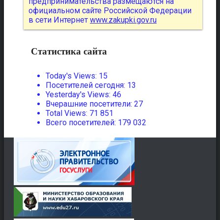
предпринимательства размещаются на
официальном сайте Российской Федерации
в сети Интернет
www.zakupki.gov.ru
Статистика сайта
Today's Views:
15
Посетителей сегодня:
13
Yesterday's Views:
46
Вчерашние посетители:
27
Total Views:
71 851
Всего посетителей:
179 032