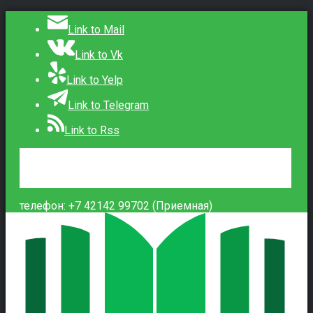
Link to Mail
Link to Vk
Link to Yelp
Link to Telegram
Link to Rss
Сведения об образовательной организации
Контакты
Вход
телефон: +7 42142 99702 (Приемная)