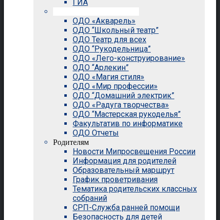
ГИА
Внеурочная деятельность
ОДО «Акварель»
ОДО “Школьный театр”
ОДО Театр для всех
ОДО “Рукодельница”
ОДО «Лего-конструирование»
ОДО “Арлекин”
ОДО «Магия стиля»
ОДО «Мир профессии»
ОДО “Домашний электрик”
ОДО «Радуга творчества»
ОДО “Мастерская рукоделья”
Факультатив по информатике
ОДО Отчеты
Родителям
Новости Мипросвещения России
Информация для родителей
Образовательный маршрут
График проветривания
Тематика родительских классных
собраний
СРП-Служба ранней помощи
Безопасность для детей