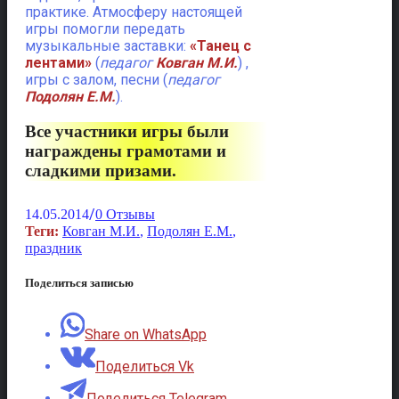
практике. Атмосферу настоящей
игры помогли передать
музыкальные заставки:
«Танец с
лентами»
(
педагог
Ковган М.И.
) ,
игры с залом, песни (
педагог
Подолян Е.М.
).
Все участники игры были
награждены грамотами и
сладкими призами.
/
14.05.2014
0 Отзывы
Теги:
Ковган М.И.
,
Подолян Е.М.
,
праздник
Поделиться записью
Share on WhatsApp
Поделиться Vk
Поделиться Telegram