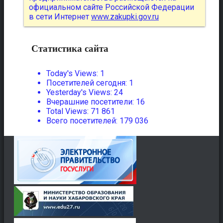
официальном сайте Российской Федерации
в сети Интернет
www.zakupki.gov.ru
Статистика сайта
Today's Views:
1
Посетителей сегодня:
1
Yesterday's Views:
24
Вчерашние посетители:
16
Total Views:
71 861
Всего посетителей:
179 036