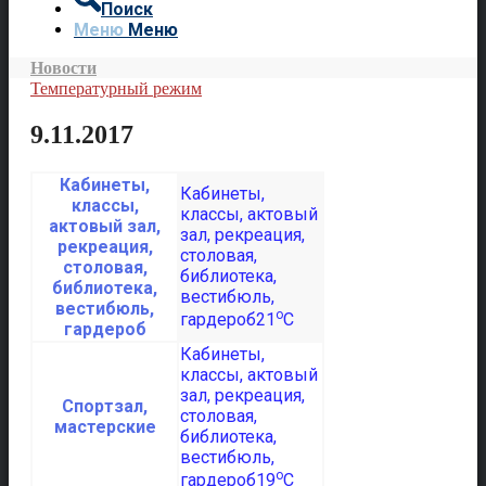
Поиск
Меню
Меню
Новости
Температурный режим
9.11.2017
Кабинеты,
классы,
актовый зал,
рекреация,
столовая,
библиотека,
вестибюль,
o
21
C
гардероб
Спортзал,
мастерские
o
19
C