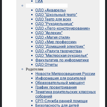
ГИА
Внеурочная деятельность
ОДО «Акварель»
ОДО “Школьный театр”
ОДО Театр для всех
ОДО “Рукодельница”
ОДО «Лего-конструирование»
ОДО “Арлекин”
ОДО «Магия стиля»
ОДО «Мир профессии»
ОДО “Домашний электрик”
ОДО «Радуга творчества»
ОДО “Мастерская рукоделья”
Факультатив по информатике
ОДО Отчеты
Родителям
Новости Мипросвещения России
Информация для родителей
Образовательный маршрут
График проветривания
Тематика родительских классных
собраний
СРП-Служба ранней помощи
Безопасность для детей