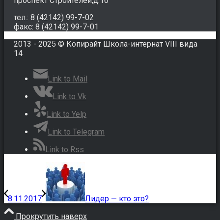
проспект Строителей,д.16
тел.: 8 (42142) 99-7-02
факс: 8 (42142) 99-7-01
2013 - 2025 © Копирайт Школа-интернат VIII вида
14
Link to Mail
Link to Vk
Link to Yelp
Link to Telegram
Link to Rss
8.11.2017
Лидер — кто это?
Прокрутить наверх