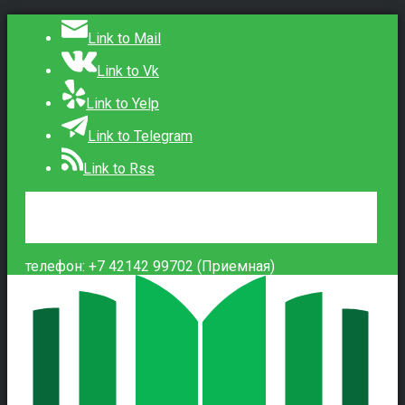
Link to Mail
Link to Vk
Link to Yelp
Link to Telegram
Link to Rss
Сведения об образовательной организации
Контакты
Вход
телефон: +7 42142 99702 (Приемная)