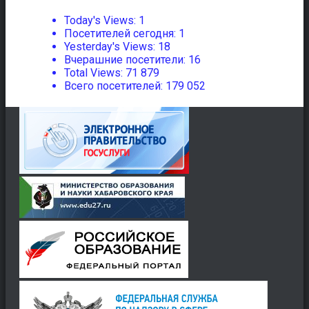
Today's Views:
1
Посетителей сегодня:
1
Yesterday's Views:
18
Вчерашние посетители:
16
Total Views:
71 879
Всего посетителей:
179 052