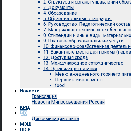
2. Структура и органы управления обр
3. Документы
4. Образование
5. Образовательные стандарты
6. Руководство. Педагогический состав
7. Материально-техническое обеспечен
8. Стипендии и иные виды материальн
9. Платные образовательные услуги
10. Финансово-хозяйственная деятельн
11. Вакантные места для приема (перев
12. Доступная среда
13. Международное сотрудничество
14. Организация питания
Меню ежедневного горячего пит
Перспективное меню
food
Новости
Трансляция
Новости Мипросвещения России
КРЦ
ДО
Диссеминации опыта
МЭШ
ШСК