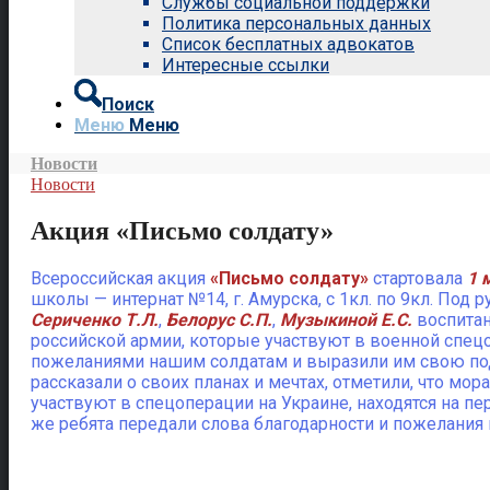
Службы социальной поддержки
Политика персональных данных
Список бесплатных адвокатов
Интересные ссылки
Поиск
Меню
Меню
Новости
Новости
Акция «Письмо солдату»
Всероссийская акция
«Письмо солдату»
стартовала
1 
школы — интернат №14, г. Амурска, с 1кл. по 9кл.
Под р
Сериченко Т.Л.
,
Белорус С.П.
,
Музыкиной Е.С.
воспитан
российской армии, которые участвуют в военной спец
пожеланиями нашим солдатам и выразили им свою подд
рассказали о своих планах и мечтах, отметили, что м
участвуют в спецоперации на Украине, находятся на 
же ребята передали слова благодарности и пожелани