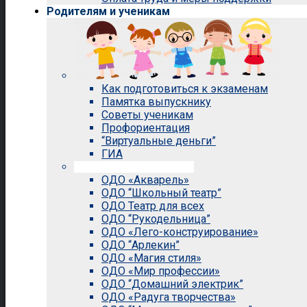
Родителям и ученикам
Как подготовиться к экзаменам
Памятка выпускнику
Советы ученикам
Профориентация
“Виртуальные деньги”
ГИА
Внеурочная деятельность
ОДО «Акварель»
ОДО “Школьный театр”
ОДО Театр для всех
ОДО “Рукодельница”
ОДО «Лего-конструирование»
ОДО “Арлекин”
ОДО «Магия стиля»
ОДО «Мир профессии»
ОДО “Домашний электрик”
ОДО «Радуга творчества»