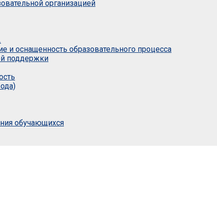
азовательной организацией
.
ие и оснащенность образовательного процесса
ой поддержки
ость
ода)
ания обучающихся