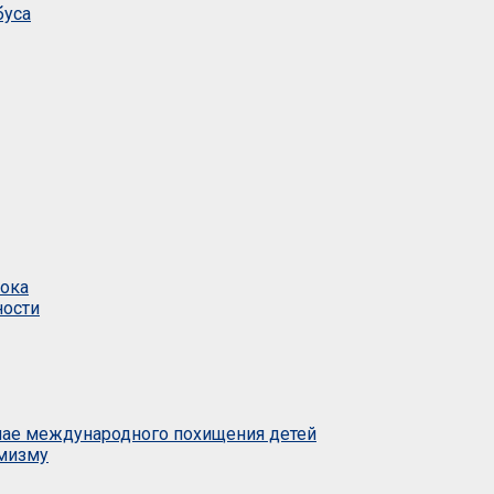
буса
тока
ности
учае международного похищения детей
емизму