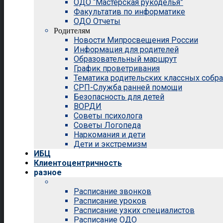
ОДО “Мастерская рукоделья”
Факультатив по информатике
ОДО Отчеты
Родителям
Новости Мипросвещения России
Информация для родителей
Образовательный маршрут
График проветривания
Тематика родительских классных собр
СРП-Служба ранней помощи
Безопасность для детей
ВОРДИ
Советы психолога
Советы Логопеда
Наркомания и дети
Дети и экстремизм
ИБЦ
Клиентоцентричность
разное
Расписание звонков
Расписание уроков
Расписание узких специалистов
Расписание ОДО