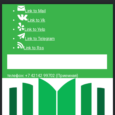
Link to Mail
Link to Vk
Link to Yelp
Link to Telegram
Link to Rss
Сведения об образовательной организации
Контакты
Вход
телефон: +7 42142 99702 (Приемная)