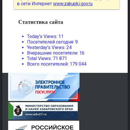
в сети Интернет
www.zakupki.gov.ru
Статистика сайта
Today's Views:
11
Посетителей сегодня:
9
Yesterday's Views:
24
Вчерашние посетители:
16
Total Views:
71 871
Всего посетителей:
179 044