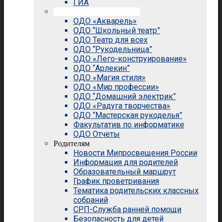
ГИА
Внеурочная деятельность
ОДО «Акварель»
ОДО “Школьный театр”
ОДО Театр для всех
ОДО “Рукодельница”
ОДО «Лего-конструирование»
ОДО “Арлекин”
ОДО «Магия стиля»
ОДО «Мир профессии»
ОДО “Домашний электрик”
ОДО «Радуга творчества»
ОДО “Мастерская рукоделья”
Факультатив по информатике
ОДО Отчеты
Родителям
Новости Мипросвещения России
Информация для родителей
Образовательный маршрут
График проветривания
Тематика родительских классных
собраний
СРП-Служба ранней помощи
Безопасность для детей