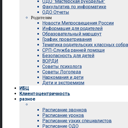
ОДО “Мастерская рукоделья”
Факультатив по информатике
ОДО Отчеты
Родителям
Новости Мипросвещения России
Информация для родителей
Образовательный маршрут
График проветривания
Тематика родительских классных собр
СРП-Служба ранней помощи
Безопасность для детей
ВОРДИ
Советы психолога
Советы Логопеда
Наркомания и дети
Дети и экстремизм
ИБЦ
Клиентоцентричность
разное
Расписание звонков
Расписание уроков
Расписание узких специалистов
Расписание ОДО