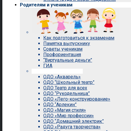
Родителям и ученикам
Как подготовиться к экзаменам
Памятка выпускнику
Советы ученикам
Профориентация
“Виртуальные деньги”
ГИА
Внеурочная деятельность
ОДО «Акварель»
ОДО “Школьный театр”
ОДО Театр для всех
ОДО “Рукодельница”
ОДО «Лего-конструирование»
ОДО “Арлекин”
ОДО «Магия стиля»
ОДО «Мир профессии»
ОДО “Домашний электрик”
ОДО «Радуга творчества»