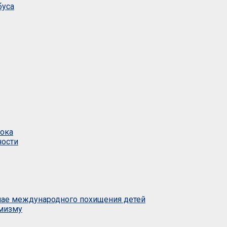
буса
тока
ности
учае международного похищения детей
емизму