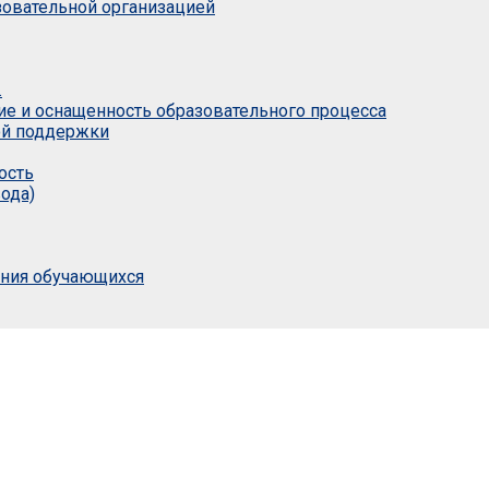
азовательной организацией
.
ие и оснащенность образовательного процесса
ой поддержки
ость
ода)
ания обучающихся