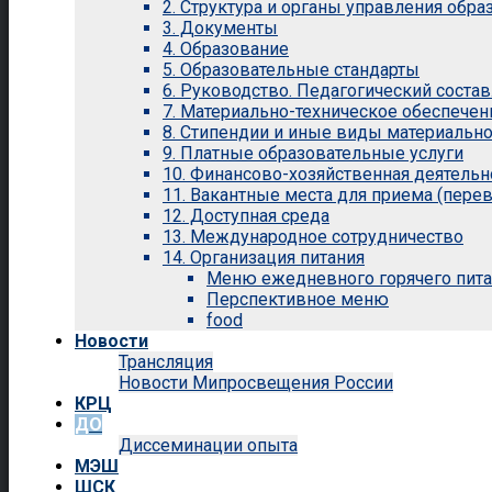
2. Структура и органы управления обр
3. Документы
4. Образование
5. Образовательные стандарты
6. Руководство. Педагогический состав
7. Материально-техническое обеспечен
8. Стипендии и иные виды материальн
9. Платные образовательные услуги
10. Финансово-хозяйственная деятельн
11. Вакантные места для приема (перев
12. Доступная среда
13. Международное сотрудничество
14. Организация питания
Меню ежедневного горячего пит
Перспективное меню
food
Новости
Трансляция
Новости Мипросвещения России
КРЦ
ДО
Диссеминации опыта
МЭШ
ШСК