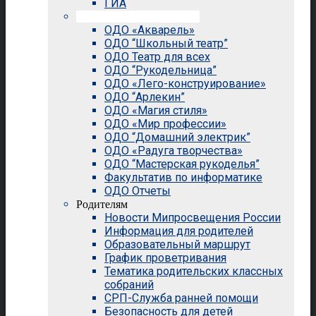
ГИА
Внеурочная деятельность
ОДО «Акварель»
ОДО “Школьный театр”
ОДО Театр для всех
ОДО “Рукодельница”
ОДО «Лего-конструирование»
ОДО “Арлекин”
ОДО «Магия стиля»
ОДО «Мир профессии»
ОДО “Домашний электрик”
ОДО «Радуга творчества»
ОДО “Мастерская рукоделья”
Факультатив по информатике
ОДО Отчеты
Родителям
Новости Мипросвещения России
Информация для родителей
Образовательный маршрут
График проветривания
Тематика родительских классных
собраний
СРП-Служба ранней помощи
Безопасность для детей