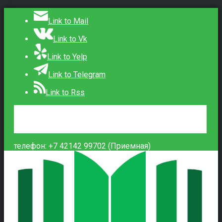
Link to Mail
Link to Vk
Link to Yelp
Link to Telegram
Link to Rss
Сведения об образовательной организации
Контакты
Вход
телефон: +7 42142 99702 (Приемная)