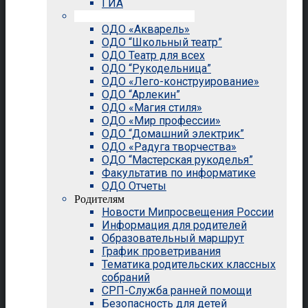
ГИА
Внеурочная деятельность
ОДО «Акварель»
ОДО “Школьный театр”
ОДО Театр для всех
ОДО “Рукодельница”
ОДО «Лего-конструирование»
ОДО “Арлекин”
ОДО «Магия стиля»
ОДО «Мир профессии»
ОДО “Домашний электрик”
ОДО «Радуга творчества»
ОДО “Мастерская рукоделья”
Факультатив по информатике
ОДО Отчеты
Родителям
Новости Мипросвещения России
Информация для родителей
Образовательный маршрут
График проветривания
Тематика родительских классных
собраний
СРП-Служба ранней помощи
Безопасность для детей