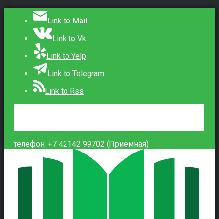
Link to Mail
Link to Vk
Link to Yelp
Link to Telegram
Link to Rss
Сведения об образовательной организации
Контакты
Вход
телефон: +7 42142 99702 (Приемная)