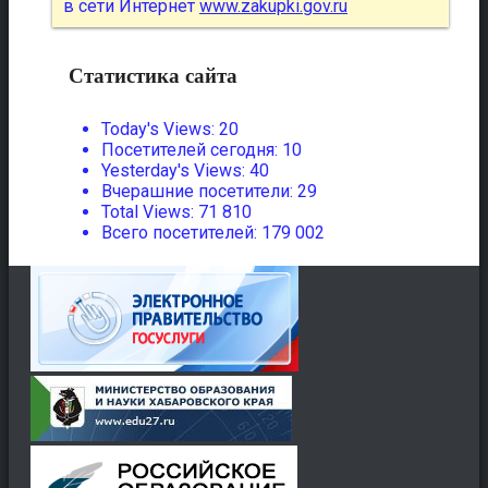
в сети Интернет
www.zakupki.gov.ru
Статистика сайта
Today's Views:
20
Посетителей сегодня:
10
Yesterday's Views:
40
Вчерашние посетители:
29
Total Views:
71 810
Всего посетителей:
179 002