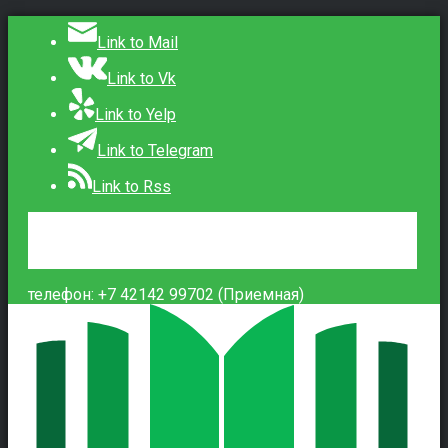
Link to Mail
Link to Vk
Link to Yelp
Link to Telegram
Link to Rss
Сведения об образовательной организации
Контакты
Вход
телефон: +7 42142 99702 (Приемная)