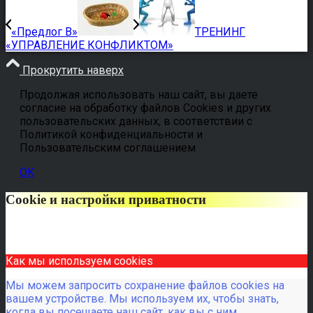
«Предлог В»
ТРЕНИНГ
«УПРАВЛЕНИЕ КОНФЛИКТОМ»
Прокрутить наверх
Продолжая использовать наш сайт, вы даете
согласие на обработку файлов Cookies и других
пользовательских данных, в соответствии с
Политикой конфиденциальности и
Пользовательским соглашением
OK
Cookie и настройки приватности
Как мы используем cookies
Мы можем запросить сохранение файлов cookies на
вашем устройстве. Мы используем их, чтобы знать,
когда вы посещаете наш сайт, как вы с ним