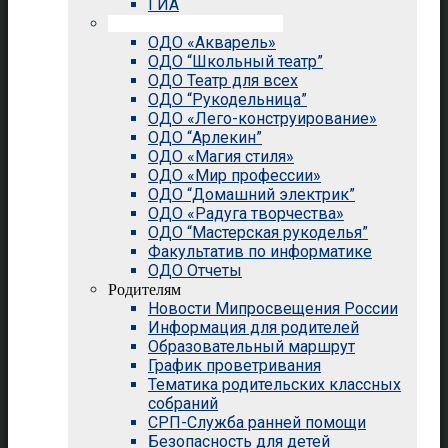
ГИА
Внеурочная деятельность
ОДО «Акварель»
ОДО “Школьный театр”
ОДО Театр для всех
ОДО “Рукодельница”
ОДО «Лего-конструирование»
ОДО “Арлекин”
ОДО «Магия стиля»
ОДО «Мир профессии»
ОДО “Домашний электрик”
ОДО «Радуга творчества»
ОДО “Мастерская рукоделья”
Факультатив по информатике
ОДО Отчеты
Родителям
Новости Мипросвещения России
Информация для родителей
Образовательный маршрут
График проветривания
Тематика родительских классных
собраний
СРП-Служба ранней помощи
Безопасность для детей