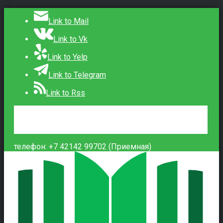
Link to Mail
Link to Vk
Link to Yelp
Link to Telegram
Link to Rss
Сведения об образовательной организации
Контакты
Вход
телефон: +7 42142 99702 (Приемная)