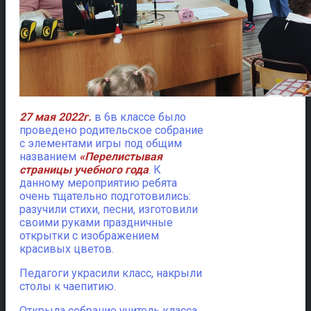
27 мая 2022г.
в 6в классе было
проведено родительское собрание
с элементами игры под общим
названием
«Перелистывая
страницы учебного года
. К
данному мероприятию ребята
очень тщательно подготовились:
разучили стихи, песни, изготовили
своими руками праздничные
открытки с изображением
красивых цветов.
Педагоги украсили класс, накрыли
столы к чаепитию.
Открыла собрание учитель класса