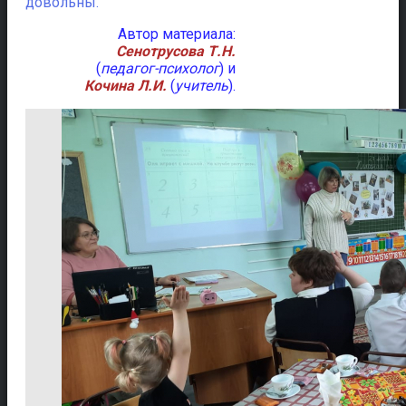
довольны.
Автор материала:
Сенотрусова Т.Н.
(
педагог-психолог
) и
Кочина Л.И.
(
учитель
).