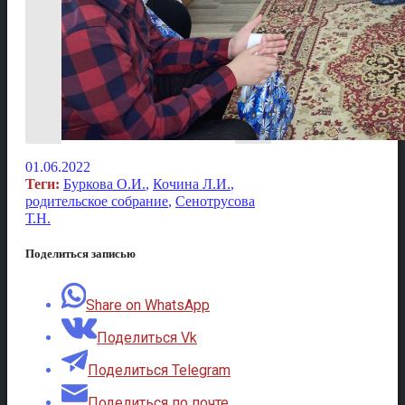
01.06.2022
Теги:
Буркова О.И.
,
Кочина Л.И.
,
родительское собрание
,
Сенотрусова
Т.Н.
Поделиться записью
Share on WhatsApp
Поделиться Vk
Поделиться Telegram
Поделиться по почте