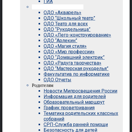
ГИА
Внеурочная деятельность
ОДО «Акварель»
ОДО “Школьный театр”
ОДО Театр для всех
ОДО “Рукодельница”
ОДО «Лего-конструирование»
ОДО “Арлекин”
ОДО «Магия стиля»
ОДО «Мир профессии»
ОДО “Домашний электрик”
ОДО «Радуга творчества»
ОДО “Мастерская рукоделья”
Факультатив по информатике
ОДО Отчеты
Родителям
Новости Мипросвещения России
Информация для родителей
Образовательный маршрут
График проветривания
Тематика родительских классных
собраний
СРП-Служба ранней помощи
Безопасность для детей