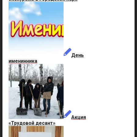
День
именинника
Акция
«Трудовой десант»