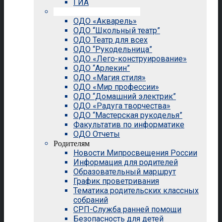
ГИА
Внеурочная деятельность
ОДО «Акварель»
ОДО “Школьный театр”
ОДО Театр для всех
ОДО “Рукодельница”
ОДО «Лего-конструирование»
ОДО “Арлекин”
ОДО «Магия стиля»
ОДО «Мир профессии»
ОДО “Домашний электрик”
ОДО «Радуга творчества»
ОДО “Мастерская рукоделья”
Факультатив по информатике
ОДО Отчеты
Родителям
Новости Мипросвещения России
Информация для родителей
Образовательный маршрут
График проветривания
Тематика родительских классных
собраний
СРП-Служба ранней помощи
Безопасность для детей