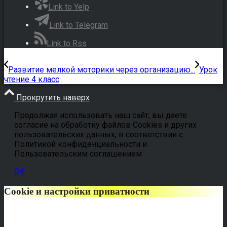
Link to Yelp
Link to Telegram
Link to Rss
Развитие мелкой моторики через организацию...
Урок
чтение 4 класс
Прокрутить наверх
Продолжая использовать наш сайт, вы даете
согласие на обработку файлов Cookies и других
пользовательских данных, в соответствии с
Политикой конфиденциальности и
Пользовательским соглашением
OK
Cookie и настройки приватности