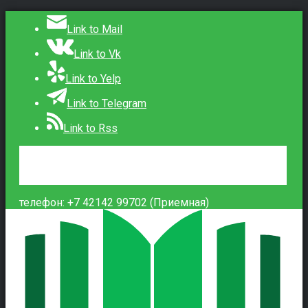
Link to Mail
Link to Vk
Link to Yelp
Link to Telegram
Link to Rss
Сведения об образовательной организации
Контакты
Вход
телефон: +7 42142 99702 (Приемная)