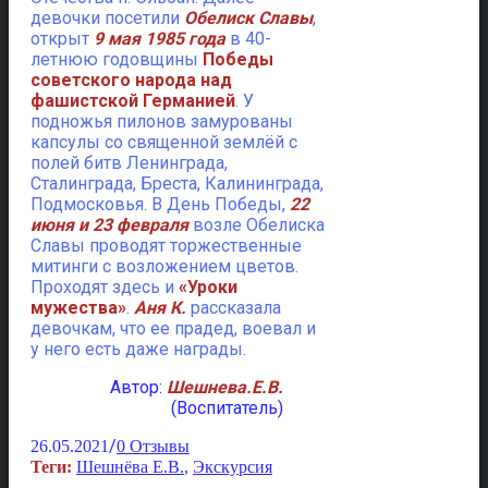
девочки посетили
Обелиск Славы
,
открыт
9 мая 1985 года
в 40-
летнюю годовщины
Победы
советского народа над
фашистской Германией
. У
подножья пилонов замурованы
капсулы со священной землёй с
полей битв Ленинграда,
Сталинграда, Бреста, Калининграда,
Подмосковья. В День Победы,
22
июня и 23 февраля
возле Обелиска
Славы проводят торжественные
митинги с возложением цветов.
Проходят здесь и
«Уроки
мужества»
.
Аня К.
рассказала
девочкам, что ее прадед, воевал и
у него есть даже награды.
Автор:
Шешнева.Е.В.
(Воспитатель)
/
26.05.2021
0 Отзывы
Теги:
Шешнёва Е.В.
,
Экскурсия