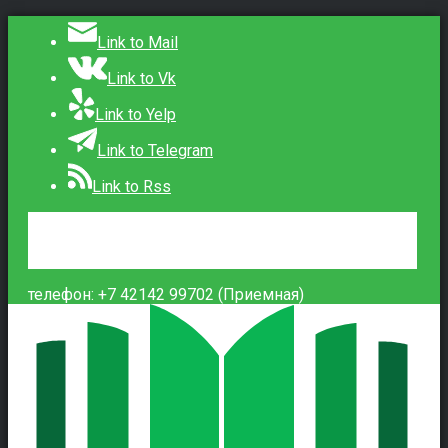
Link to Mail
Link to Vk
Link to Yelp
Link to Telegram
Link to Rss
Сведения об образовательной организации
Контакты
Вход
телефон: +7 42142 99702 (Приемная)