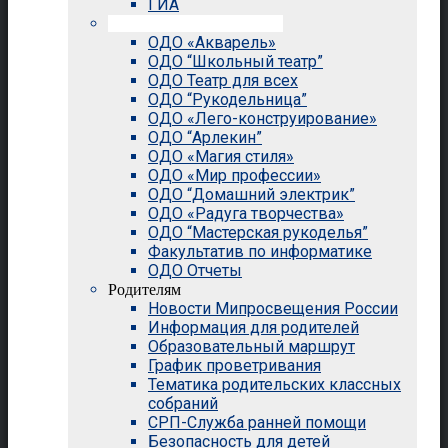
ГИА
Внеурочная деятельность
ОДО «Акварель»
ОДО “Школьный театр”
ОДО Театр для всех
ОДО “Рукодельница”
ОДО «Лего-конструирование»
ОДО “Арлекин”
ОДО «Магия стиля»
ОДО «Мир профессии»
ОДО “Домашний электрик”
ОДО «Радуга творчества»
ОДО “Мастерская рукоделья”
Факультатив по информатике
ОДО Отчеты
Родителям
Новости Мипросвещения России
Информация для родителей
Образовательный маршрут
График проветривания
Тематика родительских классных
собраний
СРП-Служба ранней помощи
Безопасность для детей