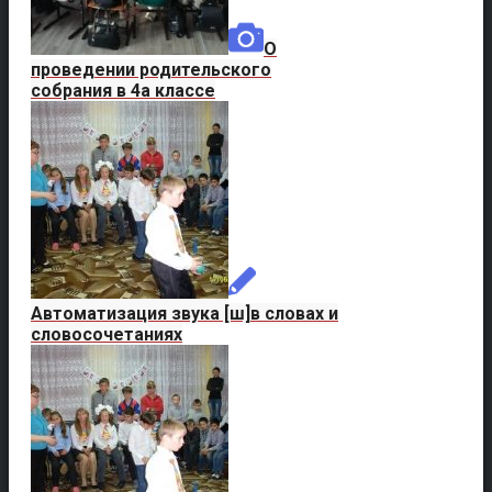
О
проведении родительского
собрания в 4а классе
Автоматизация звука [ш]в словах и
словосочетаниях