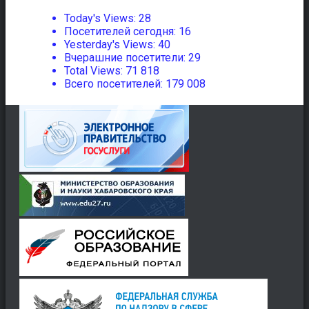
Today's Views:
28
Посетителей сегодня:
16
Yesterday's Views:
40
Вчерашние посетители:
29
Total Views:
71 818
Всего посетителей:
179 008