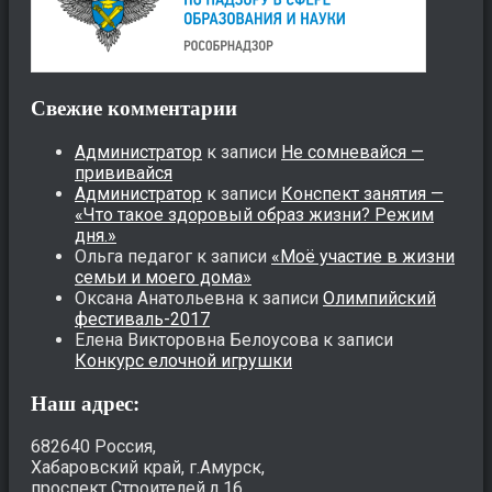
Свежие комментарии
Администратор
к записи
Не сомневайся —
прививайся
Администратор
к записи
Конспект занятия —
«Что такое здоровый образ жизни? Режим
дня.»
Ольга педагог
к записи
«Моё участие в жизни
семьи и моего дома»
Оксана Анатольевна
к записи
Олимпийский
фестиваль-2017
Елена Викторовна Белоусова
к записи
Конкурс елочной игрушки
Наш адрес:
682640 Россия,
Хабаровский край, г.Амурск,
проспект Строителей,д.16