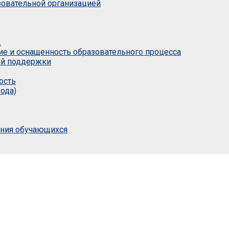
азовательной организацией
.
ие и оснащенность образовательного процесса
ой поддержки
ость
ода)
ания обучающихся