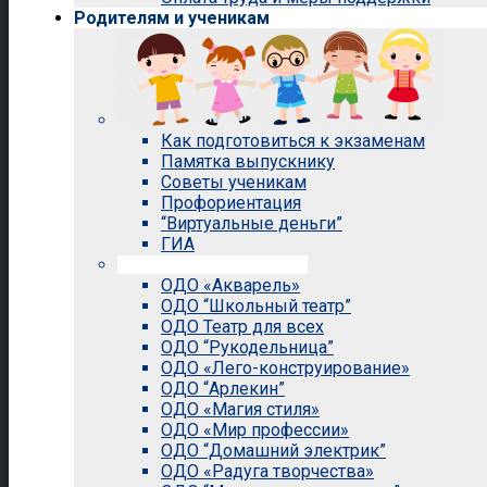
Родителям и ученикам
Как подготовиться к экзаменам
Памятка выпускнику
Советы ученикам
Профориентация
“Виртуальные деньги”
ГИА
Внеурочная деятельность
ОДО «Акварель»
ОДО “Школьный театр”
ОДО Театр для всех
ОДО “Рукодельница”
ОДО «Лего-конструирование»
ОДО “Арлекин”
ОДО «Магия стиля»
ОДО «Мир профессии»
ОДО “Домашний электрик”
ОДО «Радуга творчества»