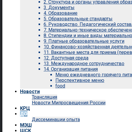
2. Структура и органы управления обр
3. Документы
4. Образование
5. Образовательные стандарты
6. Руководство. Педагогический состав
7. Материально-техническое обеспечен
8. Стипендии и иные виды материальн
9. Платные образовательные услуги
10. Финансово-хозяйственная деятельн
11. Вакантные места для приема (перев
12. Доступная среда
13. Международное сотрудничество
14. Организация питания
Меню ежедневного горячего пит
Перспективное меню
food
Новости
Трансляция
Новости Мипросвещения России
КРЦ
ДО
Диссеминации опыта
МЭШ
ШСК