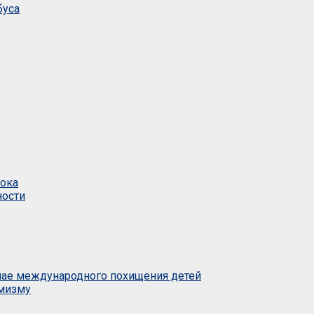
буса
тока
ности
учае международного похищения детей
емизму