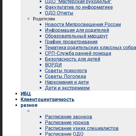
ОДО “Мастерская рукоделья”
Факультатив по информатике
ОДО Отчеты
Родителям
Новости Мипросвещения России
Информация для родителей
Образовательный маршрут
График проветривания
Тематика родительских классных собр
СРП-Служба ранней помощи
Безопасность для детей
ВОРДИ
Советы психолога
Советы Логопеда
Наркомания и дети
Дети и экстремизм
ИБЦ
Клиентоцентричность
разное
Расписание звонков
Расписание уроков
Расписание узких специалистов
Расписание ОДО