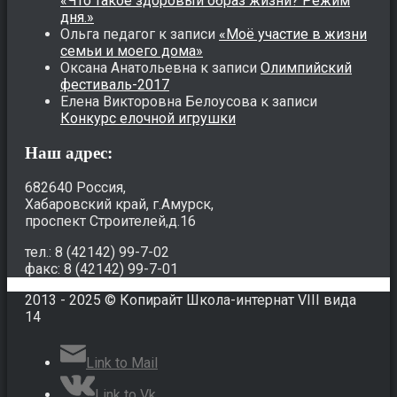
«Что такое здоровый образ жизни? Режим
дня.»
Ольга педагог
к записи
«Моё участие в жизни
семьи и моего дома»
Оксана Анатольевна
к записи
Олимпийский
фестиваль-2017
Елена Викторовна Белоусова
к записи
Конкурс елочной игрушки
Наш адрес:
682640 Россия,
Хабаровский край, г.Амурск,
проспект Строителей,д.16
тел.: 8 (42142) 99-7-02
факс: 8 (42142) 99-7-01
2013 - 2025 © Копирайт Школа-интернат VIII вида
14
Link to Mail
Link to Vk