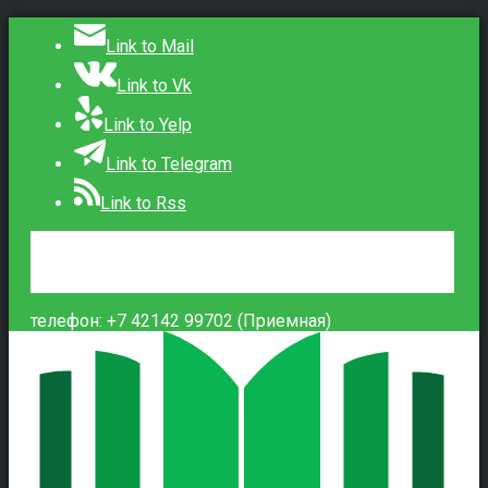
Link to Mail
Link to Vk
Link to Yelp
Link to Telegram
Link to Rss
Сведения об образовательной организации
Контакты
Вход
телефон: +7 42142 99702 (Приемная)