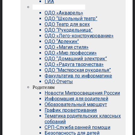
ГИА
Внеурочная деятельность
ОДО «Акварель»
ОДО “Школьный театр”
ОДО Театр для всех
ОДО “Рукодельница”
ОДО «Лего-конструирование»
ОДО “Арлекин”
ОДО «Магия стиля»
ОДО «Мир профессии»
ОДО “Домашний электрик”
ОДО «Радуга творчества»
ОДО “Мастерская рукоделья”
Факультатив по информатике
ОДО Отчеты
Родителям
Новости Мипросвещения России
Информация для родителей
Образовательный маршрут
График проветривания
Тематика родительских классных
собраний
СРП-Служба ранней помощи
Безопасность для детей