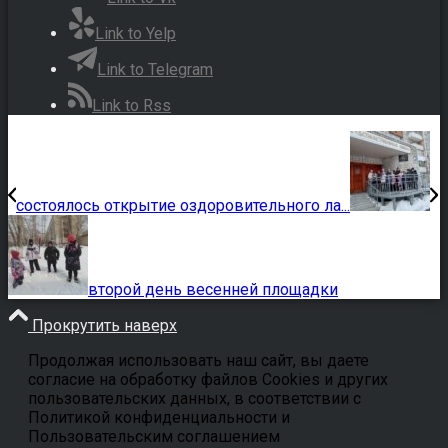
Link to Yelp
Link to Telegram
Link to Rss
состоялось открытие оздоровительного ла...
второй день весенней площадки
Прокрутить наверх
Продолжая использовать наш сайт, вы даете
согласие на обработку файлов Cookies и других
пользовательских данных, в соответствии с
Политикой конфиденциальности и
Пользовательским соглашением