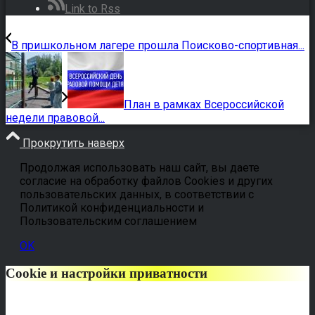
Link to Rss
В пришкольном лагере прошла Поисково-спортивная...
План в рамках Всероссийской
недели правовой...
Прокрутить наверх
Продолжая использовать наш сайт, вы даете
согласие на обработку файлов Cookies и других
пользовательских данных, в соответствии с
Политикой конфиденциальности и
Пользовательским соглашением
OK
Cookie и настройки приватности