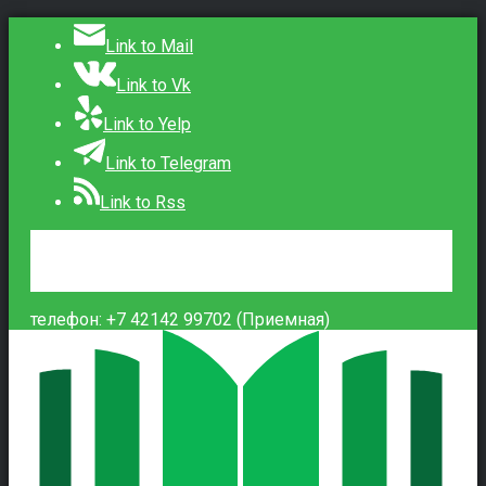
Link to Mail
Link to Vk
Link to Yelp
Link to Telegram
Link to Rss
Сведения об образовательной организации
Контакты
Вход
телефон: +7 42142 99702 (Приемная)