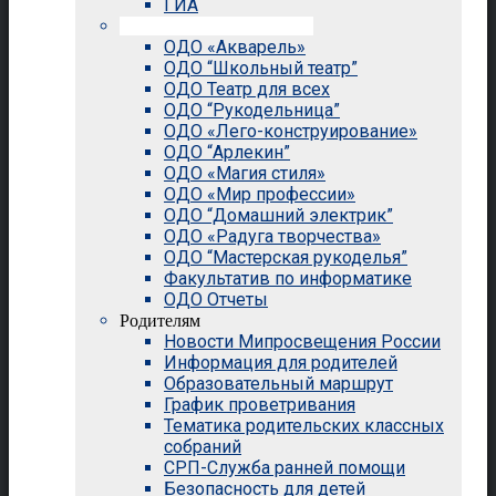
ГИА
Внеурочная деятельность
ОДО «Акварель»
ОДО “Школьный театр”
ОДО Театр для всех
ОДО “Рукодельница”
ОДО «Лего-конструирование»
ОДО “Арлекин”
ОДО «Магия стиля»
ОДО «Мир профессии»
ОДО “Домашний электрик”
ОДО «Радуга творчества»
ОДО “Мастерская рукоделья”
Факультатив по информатике
ОДО Отчеты
Родителям
Новости Мипросвещения России
Информация для родителей
Образовательный маршрут
График проветривания
Тематика родительских классных
собраний
СРП-Служба ранней помощи
Безопасность для детей