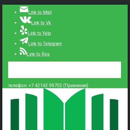
Link to Mail
Link to Vk
Link to Yelp
Link to Telegram
Link to Rss
Сведения об образовательной организации
Контакты
Вход
телефон: +7 42142 99702 (Приемная)