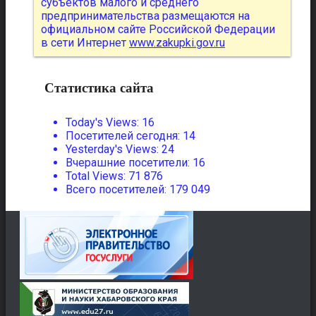
субъектов малого и среднего
предпринимательства размещаются на
официальном сайте Российской Федерации
в сети Интернет
www.zakupki.gov.ru
Статистика сайта
Today's Views:
16
Посетителей сегодня:
14
Yesterday's Views:
24
Вчерашние посетители:
16
Total Views:
71 876
Всего посетителей:
179 049