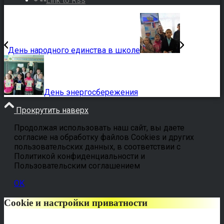
Link to Rss
День народного единства в школе
День энергосбережения
Прокрутить наверх
Продолжая использовать наш сайт, вы даете
согласие на обработку файлов Cookies и других
пользовательских данных, в соответствии с
Политикой конфиденциальности и
Пользовательским соглашением
OK
Cookie и настройки приватности