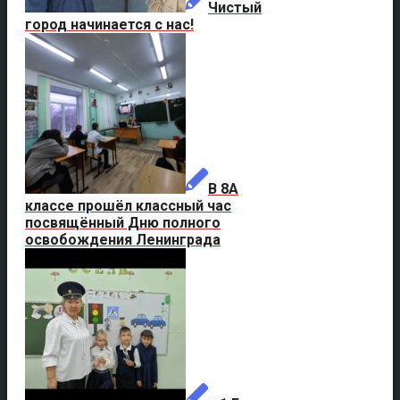
Чистый
город начинается с нас!
В 8А
классе прошёл классный час
посвящённый Дню полного
освобождения Ленинграда