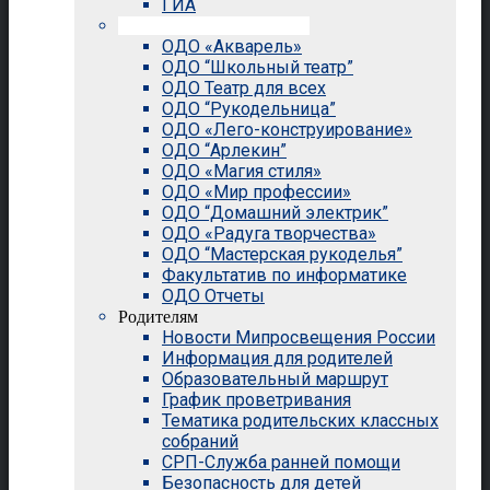
ГИА
Внеурочная деятельность
ОДО «Акварель»
ОДО “Школьный театр”
ОДО Театр для всех
ОДО “Рукодельница”
ОДО «Лего-конструирование»
ОДО “Арлекин”
ОДО «Магия стиля»
ОДО «Мир профессии»
ОДО “Домашний электрик”
ОДО «Радуга творчества»
ОДО “Мастерская рукоделья”
Факультатив по информатике
ОДО Отчеты
Родителям
Новости Мипросвещения России
Информация для родителей
Образовательный маршрут
График проветривания
Тематика родительских классных
собраний
СРП-Служба ранней помощи
Безопасность для детей