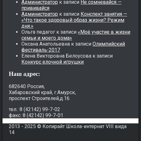
Администратор
к записи
Не сомневайся —
прививайся
Администратор
к записи
Конспект занятия —
«Что такое здоровый образ жизни? Режим
дня.»
Ольга педагог
к записи
«Моё участие в жизни
семьи и моего дома»
Оксана Анатольевна
к записи
Олимпийский
фестиваль-2017
Елена Викторовна Белоусова
к записи
Конкурс елочной игрушки
Наш адрес:
682640 Россия,
Хабаровский край, г.Амурск,
проспект Строителей,д.16
тел.: 8 (42142) 99-7-02
факс: 8 (42142) 99-7-01
2013 - 2025 © Копирайт Школа-интернат VIII вида
14