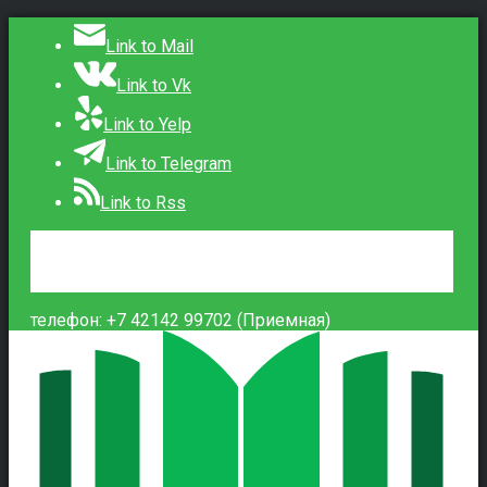
Link to Mail
Link to Vk
Link to Yelp
Link to Telegram
Link to Rss
Сведения об образовательной организации
Контакты
Вход
телефон: +7 42142 99702 (Приемная)