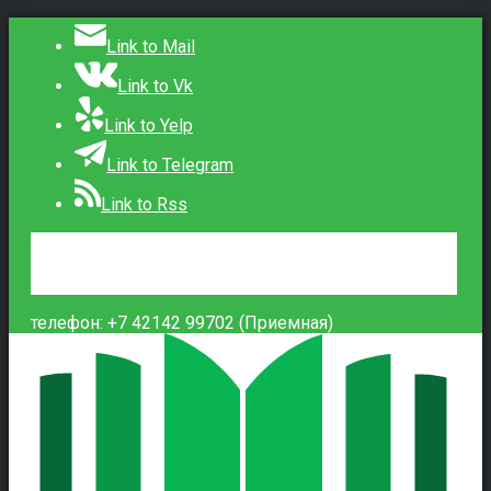
Link to Mail
Link to Vk
Link to Yelp
Link to Telegram
Link to Rss
Сведения об образовательной организации
Контакты
Вход
телефон: +7 42142 99702 (Приемная)