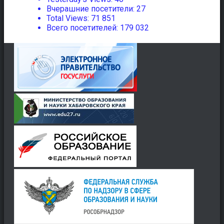
Вчерашние посетители:
27
Total Views:
71 851
Всего посетителей:
179 032