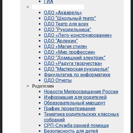
ГИА
Внеурочная деятельность
ОДО «Акварель»
ОДО “Школьный театр”
ОДО Театр для всех
ОДО “Рукодельница”
ОДО «Лего-конструирование»
ОДО “Арлекин”
ОДО «Магия стиля»
ОДО «Мир профессии»
ОДО “Домашний электрик”
ОДО «Радуга творчества»
ОДО “Мастерская рукоделья”
Факультатив по информатике
ОДО Отчеты
Родителям
Новости Мипросвещения России
Информация для родителей
Образовательный маршрут
График проветривания
Тематика родительских классных
собраний
СРП-Служба ранней помощи
Безопасность для детей