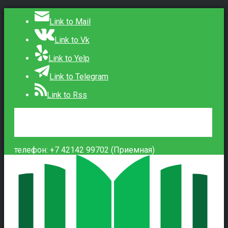
Link to Mail
Link to Vk
Link to Yelp
Link to Telegram
Link to Rss
Сведения об образовательной организации
Контакты
Вход
телефон: +7 42142 99702 (Приемная)