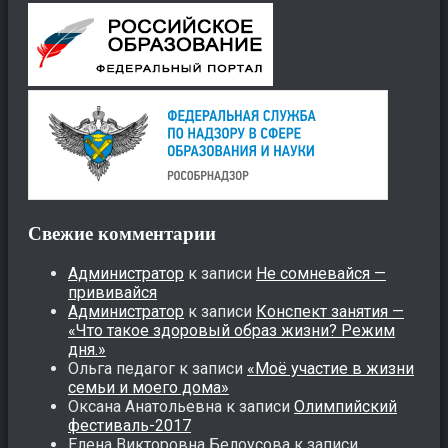
Свежие комментарии
Администратор
к записи
Не сомневайся —
прививайся
Администратор
к записи
Конспект занятия —
«Что такое здоровый образ жизни? Режим
дня.»
Ольга педагог
к записи
«Моё участие в жизни
семьи и моего дома»
Оксана Анатольевна
к записи
Олимпийский
фестиваль-2017
Елена Викторовна Белоусова
к записи