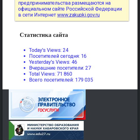
предпринимательства размещаются на
официальном сайте Российской Федерации
в сети Интернет
www.zakupki.gov.ru
Статистика сайта
Today's Views:
24
Посетителей сегодня:
16
Yesterday's Views:
46
Вчерашние посетители:
27
Total Views:
71 860
Всего посетителей:
179 035