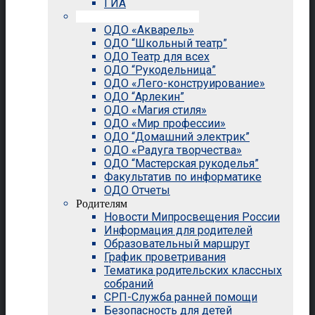
ГИА
Внеурочная деятельность
ОДО «Акварель»
ОДО “Школьный театр”
ОДО Театр для всех
ОДО “Рукодельница”
ОДО «Лего-конструирование»
ОДО “Арлекин”
ОДО «Магия стиля»
ОДО «Мир профессии»
ОДО “Домашний электрик”
ОДО «Радуга творчества»
ОДО “Мастерская рукоделья”
Факультатив по информатике
ОДО Отчеты
Родителям
Новости Мипросвещения России
Информация для родителей
Образовательный маршрут
График проветривания
Тематика родительских классных
собраний
СРП-Служба ранней помощи
Безопасность для детей