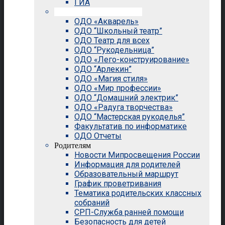
ГИА
Внеурочная деятельность
ОДО «Акварель»
ОДО “Школьный театр”
ОДО Театр для всех
ОДО “Рукодельница”
ОДО «Лего-конструирование»
ОДО “Арлекин”
ОДО «Магия стиля»
ОДО «Мир профессии»
ОДО “Домашний электрик”
ОДО «Радуга творчества»
ОДО “Мастерская рукоделья”
Факультатив по информатике
ОДО Отчеты
Родителям
Новости Мипросвещения России
Информация для родителей
Образовательный маршрут
График проветривания
Тематика родительских классных
собраний
СРП-Служба ранней помощи
Безопасность для детей