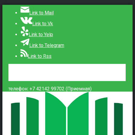
Link to Mail
Link to Vk
Link to Yelp
Link to Telegram
Link to Rss
Сведения об образовательной организации
Контакты
Вход
телефон: +7 42142 99702 (Приемная)