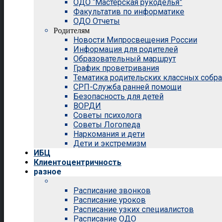
ОДО “Мастерская рукоделья”
Факультатив по информатике
ОДО Отчеты
Родителям
Новости Мипросвещения России
Информация для родителей
Образовательный маршрут
График проветривания
Тематика родительских классных собр
СРП-Служба ранней помощи
Безопасность для детей
ВОРДИ
Советы психолога
Советы Логопеда
Наркомания и дети
Дети и экстремизм
ИБЦ
Клиентоцентричность
разное
Расписание звонков
Расписание уроков
Расписание узких специалистов
Расписание ОДО