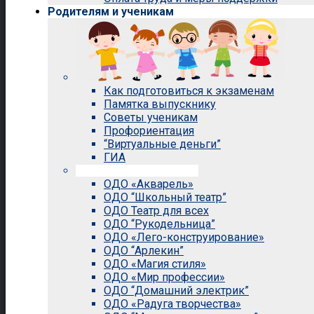
Родителям и ученикам
Как подготовиться к экзаменам
Памятка выпускнику
Советы ученикам
Профориентация
“Виртуальные деньги”
ГИА
Внеурочная деятельность
ОДО «Акварель»
ОДО “Школьный театр”
ОДО Театр для всех
ОДО “Рукодельница”
ОДО «Лего-конструирование»
ОДО “Арлекин”
ОДО «Магия стиля»
ОДО «Мир профессии»
ОДО “Домашний электрик”
ОДО «Радуга творчества»