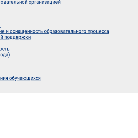
азовательной организацией
.
ие и оснащенность образовательного процесса
ой поддержки
ость
ода)
ания обучающихся