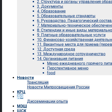
2. Структура и органы управления обр
3. Документы
4. Образование
5. Образовательные стандарты
6. Руководство. Педагогический состав
7. Материально-техническое обеспечен
8. Стипендии и иные виды материальн
9. Платные образовательные услуги
10. Финансово-хозяйственная деятельн
11. Вакантные места для приема (перев
12. Доступная среда
13. Международное сотрудничество
14. Организация питания
Меню ежедневного горячего пит
Перспективное меню
food
Новости
Трансляция
Новости Мипросвещения России
КРЦ
ДО
Диссеминации опыта
МЭШ
ШСК