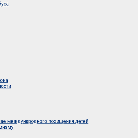
буса
тока
ности
учае международного похищения детей
емизму