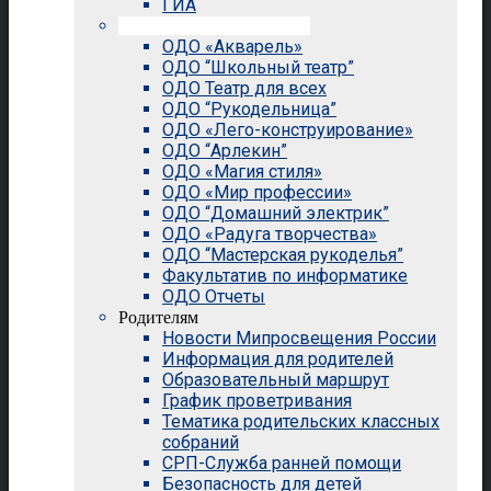
ГИА
Внеурочная деятельность
ОДО «Акварель»
ОДО “Школьный театр”
ОДО Театр для всех
ОДО “Рукодельница”
ОДО «Лего-конструирование»
ОДО “Арлекин”
ОДО «Магия стиля»
ОДО «Мир профессии»
ОДО “Домашний электрик”
ОДО «Радуга творчества»
ОДО “Мастерская рукоделья”
Факультатив по информатике
ОДО Отчеты
Родителям
Новости Мипросвещения России
Информация для родителей
Образовательный маршрут
График проветривания
Тематика родительских классных
собраний
СРП-Служба ранней помощи
Безопасность для детей