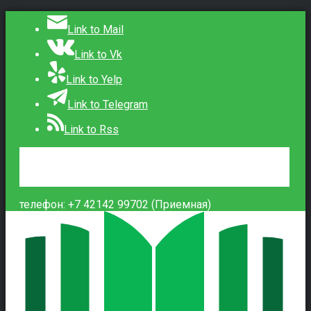
Link to Mail
Link to Vk
Link to Yelp
Link to Telegram
Link to Rss
Сведения об образовательной организации
Контакты
Вход
телефон: +7 42142 99702 (Приемная)