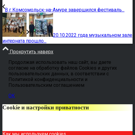
В г Комсомольск-на-Амуре завершился фестиваль...
20.10.2022 года музыкальном зале
интерната прошло...
Прокрутить наверх
Продолжая использовать наш сайт, вы даете
согласие на обработку файлов Cookies и других
пользовательских данных, в соответствии с
Политикой конфиденциальности и
Пользовательским соглашением
OK
Cookie и настройки приватности
Как мы используем cookies