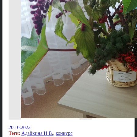
20.10.2022
Теги:
Адайкина Н.В.
,
конкурс