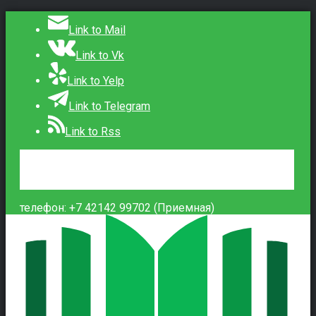
Link to Mail
Link to Vk
Link to Yelp
Link to Telegram
Link to Rss
Сведения об образовательной организации
Контакты
Вход
телефон: +7 42142 99702 (Приемная)