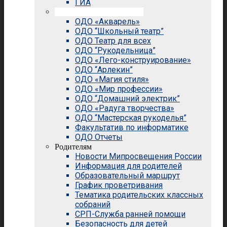
ГИА
Внеурочная деятельность
ОДО «Акварель»
ОДО “Школьный театр”
ОДО Театр для всех
ОДО “Рукодельница”
ОДО «Лего-конструирование»
ОДО “Арлекин”
ОДО «Магия стиля»
ОДО «Мир профессии»
ОДО “Домашний электрик”
ОДО «Радуга творчества»
ОДО “Мастерская рукоделья”
Факультатив по информатике
ОДО Отчеты
Родителям
Новости Мипросвещения России
Информация для родителей
Образовательный маршрут
График проветривания
Тематика родительских классных
собраний
СРП-Служба ранней помощи
Безопасность для детей