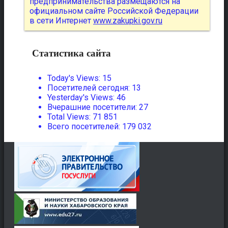
предпринимательства размещаются на
официальном сайте Российской Федерации
в сети Интернет
www.zakupki.gov.ru
Статистика сайта
Today's Views:
15
Посетителей сегодня:
13
Yesterday's Views:
46
Вчерашние посетители:
27
Total Views:
71 851
Всего посетителей:
179 032