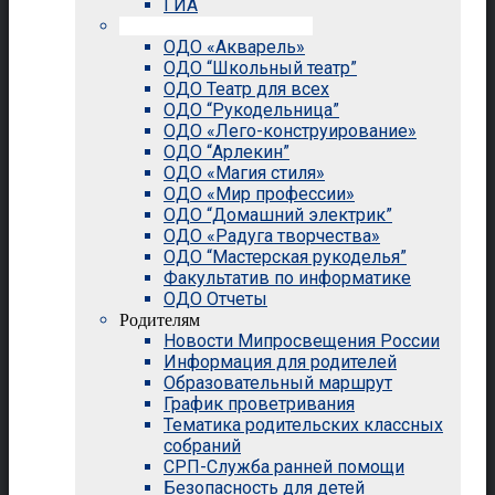
ГИА
Внеурочная деятельность
ОДО «Акварель»
ОДО “Школьный театр”
ОДО Театр для всех
ОДО “Рукодельница”
ОДО «Лего-конструирование»
ОДО “Арлекин”
ОДО «Магия стиля»
ОДО «Мир профессии»
ОДО “Домашний электрик”
ОДО «Радуга творчества»
ОДО “Мастерская рукоделья”
Факультатив по информатике
ОДО Отчеты
Родителям
Новости Мипросвещения России
Информация для родителей
Образовательный маршрут
График проветривания
Тематика родительских классных
собраний
СРП-Служба ранней помощи
Безопасность для детей