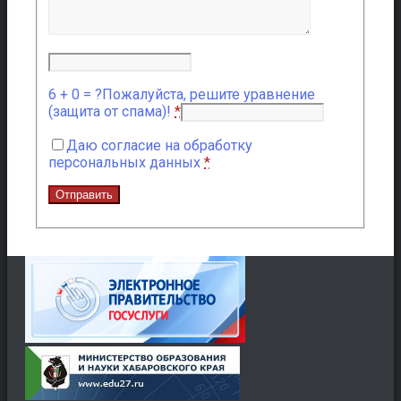
6 + 0 = ?
Пожалуйста, решите уравнение
(защита от спама)!
*
Даю согласие на обработку
персональных данных
*