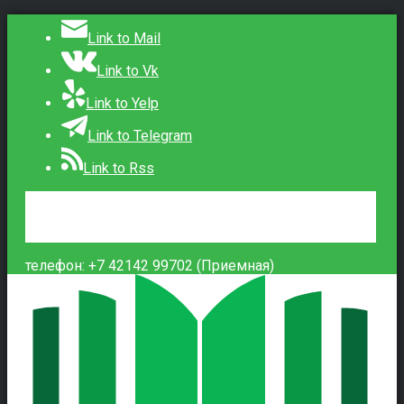
Link to Mail
Link to Vk
Link to Yelp
Link to Telegram
Link to Rss
Сведения об образовательной организации
Контакты
Вход
телефон: +7 42142 99702 (Приемная)