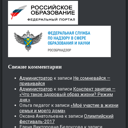
Свежие комментарии
Администратор
к записи
Не сомневайся —
прививайся
Администратор
к записи
Конспект занятия —
«Что такое здоровый образ жизни? Режим
дня.»
Ольга педагог
к записи
«Моё участие в жизни
семьи и моего дома»
Оксана Анатольевна
к записи
Олимпийский
фестиваль-2017
Елена Викторовна Белоусова
к записи