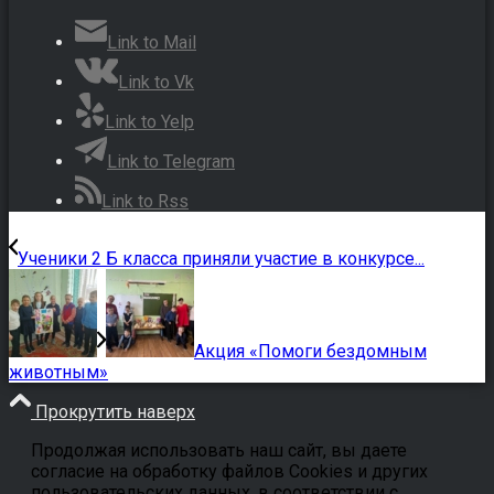
Link to Mail
Link to Vk
Link to Yelp
Link to Telegram
Link to Rss
Ученики 2 Б класса приняли участие в конкурсе...
Акция «Помоги бездомным
животным»
Прокрутить наверх
Продолжая использовать наш сайт, вы даете
согласие на обработку файлов Cookies и других
пользовательских данных, в соответствии с