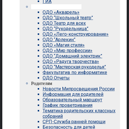
ГИА
Внеурочная деятельность
ОДО «Акварель»
ОДО “Школьный театр”
ОДО Театр для всех
ОДО “Рукодельница”
ОДО «Лего-конструирование»
ОДО “Арлекин”
ОДО «Магия стиля»
ОДО «Мир профессии»
ОДО “Домашний электрик”
ОДО «Радуга творчества»
ОДО “Мастерская рукоделья”
Факультатив по информатике
ОДО Отчеты
Родителям
Новости Мипросвещения России
Информация для родителей
Образовательный маршрут
График проветривания
Тематика родительских классных
собраний
СРП-Служба ранней помощи
Безопасность для детей