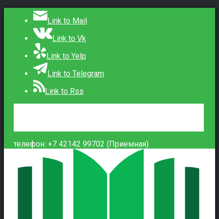
Link to Mail
Link to Vk
Link to Yelp
Link to Telegram
Link to Rss
Сведения об образовательной организации
Контакты
Вход
телефон: +7 42142 99702 (Приемная)