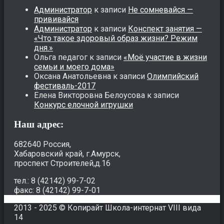
Администратор
к записи
Не сомневайся —
прививайся
Администратор
к записи
Конспект занятия —
«Что такое здоровый образ жизни? Режим
дня.»
Ольга педагог
к записи
«Моё участие в жизни
семьи и моего дома»
Оксана Анатольевна
к записи
Олимпийский
фестиваль-2017
Елена Викторовна Белоусова
к записи
Конкурс елочной игрушки
Наш адрес:
682640 Россия,
Хабаровский край, г.Амурск,
проспект Строителей,д.16
тел.: 8 (42142) 99-7-02
факс: 8 (42142) 99-7-01
2013 - 2025 © Копирайт Школа-интернат VIII вида
14