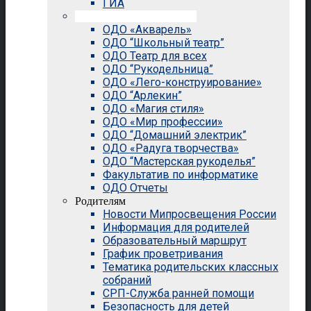
ГИА
Внеурочная деятельность
ОДО «Акварель»
ОДО “Школьный театр”
ОДО Театр для всех
ОДО “Рукодельница”
ОДО «Лего-конструирование»
ОДО “Арлекин”
ОДО «Магия стиля»
ОДО «Мир профессии»
ОДО “Домашний электрик”
ОДО «Радуга творчества»
ОДО “Мастерская рукоделья”
Факультатив по информатике
ОДО Отчеты
Родителям
Новости Мипросвещения России
Информация для родителей
Образовательный маршрут
График проветривания
Тематика родительских классных
собраний
СРП-Служба ранней помощи
Безопасность для детей