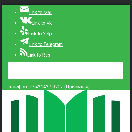
Link to Mail
Link to Vk
Link to Yelp
Link to Telegram
Link to Rss
Сведения об образовательной организации
Контакты
Вход
телефон: +7 42142 99702 (Приемная)