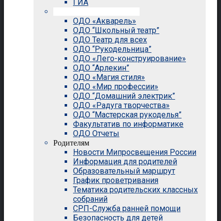
ГИА
Внеурочная деятельность
ОДО «Акварель»
ОДО “Школьный театр”
ОДО Театр для всех
ОДО “Рукодельница”
ОДО «Лего-конструирование»
ОДО “Арлекин”
ОДО «Магия стиля»
ОДО «Мир профессии»
ОДО “Домашний электрик”
ОДО «Радуга творчества»
ОДО “Мастерская рукоделья”
Факультатив по информатике
ОДО Отчеты
Родителям
Новости Мипросвещения России
Информация для родителей
Образовательный маршрут
График проветривания
Тематика родительских классных
собраний
СРП-Служба ранней помощи
Безопасность для детей