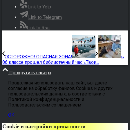
Link to Yelp
Link to Telegram
Link to Rss
ОСТОРОЖНО! ОПАСНАЯ ЗОНА!
в
8б классе прошел библиотечный час «Твои...
Прокрутить наверх
Продолжая использовать наш сайт, вы даете
согласие на обработку файлов Cookies и других
пользовательских данных, в соответствии с
Политикой конфиденциальности и
Пользовательским соглашением
OK
Cookie и настройки приватности