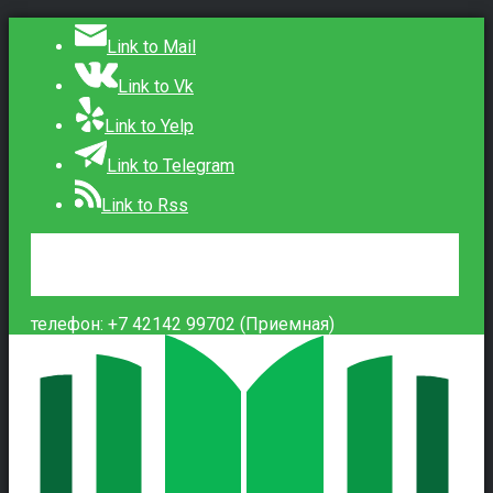
Link to Mail
Link to Vk
Link to Yelp
Link to Telegram
Link to Rss
Сведения об образовательной организации
Контакты
Вход
телефон: +7 42142 99702 (Приемная)