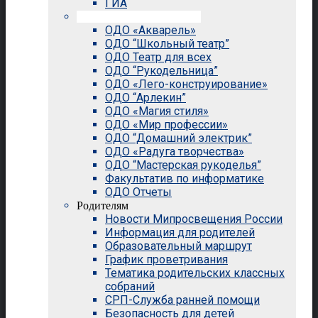
ГИА
Внеурочная деятельность
ОДО «Акварель»
ОДО “Школьный театр”
ОДО Театр для всех
ОДО “Рукодельница”
ОДО «Лего-конструирование»
ОДО “Арлекин”
ОДО «Магия стиля»
ОДО «Мир профессии»
ОДО “Домашний электрик”
ОДО «Радуга творчества»
ОДО “Мастерская рукоделья”
Факультатив по информатике
ОДО Отчеты
Родителям
Новости Мипросвещения России
Информация для родителей
Образовательный маршрут
График проветривания
Тематика родительских классных
собраний
СРП-Служба ранней помощи
Безопасность для детей