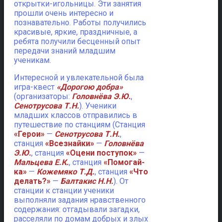
открытки-игольницы. Эти занятия
прошли очень интересно и
познавательно. Работы получились
красивые, яркие, праздничные, а
ребята получили бесценный опыт
передачи знаний младшим
ученикам.
Интересной и увлекательной была
игра-квест
«Дорогою добра»
(организаторы:
Головнёва Э.Ю.
,
Сенотрусова Т.Н.
). Ученики
младших классов отправились в
путешествие по станциям (Станция
«Герои»
—
Сенотрусова Т.Н.
,
станция
«Всезнайки»
—
Головнёва
Э.Ю.
, станция
«Оцени поступок»
—
Мальцева Е.К.
, станция
«Помогай-
ка»
—
Кожемяко Т.Д.
, станция
«Что
делать?»
—
Балтакис Н.Н.
). От
станции к станции ученики
выполняли задания нравственного
содержания: отгадывали загадки,
расселяли по домам добрых и злых