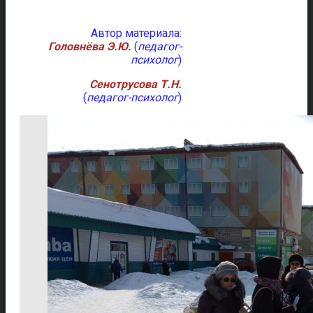
Автор материала:
Головнёва Э.Ю.
(
педагог-
психолог
)
Сенотрусова Т.Н.
(
педагог-психолог
)