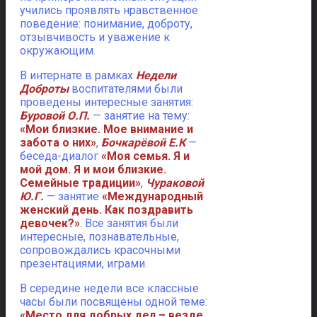
учились проявлять нравственное
поведение: понимание, доброту,
отзывчивость и уважение к
окружающим.
В интернате в рамках
Недели
Доброты
воспитателями были
проведены интересные занятия:
Буровой О.П.
— занятие на тему:
«Мои близкие. Мое внимание и
забота о них»
,
Бочкарёвой Е.К
—
беседа-диалог
«Моя семья. Я и
мой дом. Я и мои близкие.
Семейные традиции»
,
Чураковой
Ю.Г.
— занятие
«Международный
женский день. Как поздравить
девочек?»
. Все занятия были
интересные, познавательные,
сопровождались красочными
презентациями, играми.
В середине недели все классные
часы были посвящены одной теме:
«Место для добрых дел – везде,