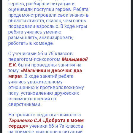
героев, разбирали ситуации и
оценивали поступки героев. Ребята
продемонстрировали свои знания в
области этикета, сказок, чем очень
порадовали взрослых. В ходе игры
ребята учились умению
размышлять, анализировать,
работать в команде.
С учениками 5б и 7б классов
педагогом-психологом
Мальцевой
Е.К.
были проведены занятия на
тему:
«Мальчики и девочки: два
мира»
. В ходе занятий ребята
учились уважительному
отношению к противоположному
полу, установлению дружеских
взаимоотношений со
сверстниками.
На тренинге педагога-психолога
Тараненко С.А
«Доброта в моем
сердце»
ученики 6б и 7а классов
на примере жизненных ситуаций