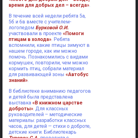
время для добрых дел – всегда»
.
В течение всей недели ребята 5а,
5б и 6в вместе с учителем-
логопедом
Бурковой О.И.
участвовали в проекте
«Помоги
птицам в холода»
. Ребята
вспомнили, какие птицы зимуют в
нашем городе, как им можно
помочь. Познакомились с видами
кормушек, повторили, чем можно
кормить птиц, собрали материал
для развивающей зоны
«Автобус
знаний»
.
В библиотеке вниманию педагогов
и детей была представлена
выставка
«В книжном царстве
доброты»
. Для классных
руководителей – методические
материалы: разработки классных
часов, для детей — стихи о доброте,
детские книги. Библиотекарь
Туровец С.А.
проводила с