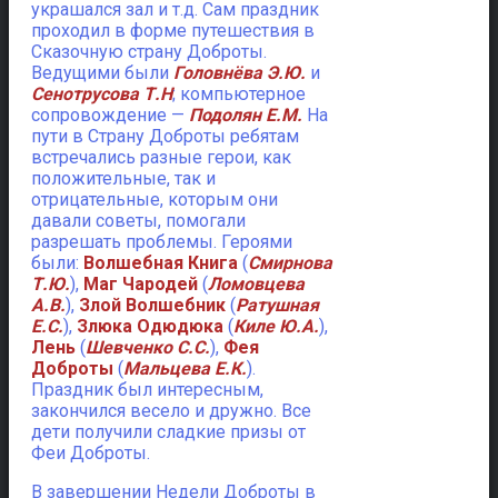
украшался зал и т.д. Сам праздник
проходил в форме путешествия в
Сказочную страну Доброты.
Ведущими были
Головнёва Э.Ю.
и
Сенотрусова Т.Н
; компьютерное
сопровождение —
Подолян Е.М.
На
пути в Страну Доброты ребятам
встречались разные герои, как
положительные, так и
отрицательные, которым они
давали советы, помогали
разрешать проблемы. Героями
были:
Волшебная Книга
(
Смирнова
Т.Ю.
),
Маг Чародей
(
Ломовцева
А.В.
),
Злой Волшебник
(
Ратушная
Е.С.
),
Злюка Одюдюка
(
Киле Ю.А.
),
Лень
(
Шевченко С.С.
),
Фея
Доброты
(
Мальцева Е.К.
).
Праздник был интересным,
закончился весело и дружно. Все
дети получили сладкие призы от
Феи Доброты.
В завершении Недели Доброты в