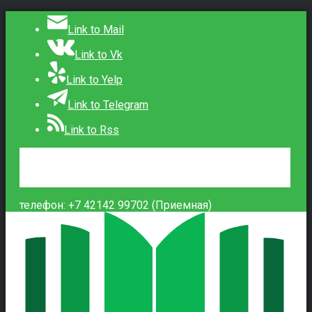
Link to Mail
Link to Vk
Link to Yelp
Link to Telegram
Link to Rss
Сведения об образовательной организации
Контакты
Вход
телефон: +7 42142 99702 (Приемная)