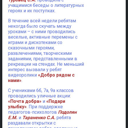
учащимися беседы о литературных
героях и их поступках.
В течение всей недели ребятам
некогда было скучать между
уроками – с ними проводились
веселые, активные перемены с
играми и дискотеками со
сказочными героями,
развлечениями, творческими
заданиями, представленными в
рекреации на стендах. Не меньший
интерес вызвали у ребят
видеоролики
«Добро рядом с
нами»
.
С учениками 6б, 7а, 9а классов
проводились уличные акции:
«Почта добра»
и
«Подари
улыбку»
. При поддержке
педагогов-психологов
Подолян
Е.М.
и
Тараненко С.А.
ребята
раздавали открытки с