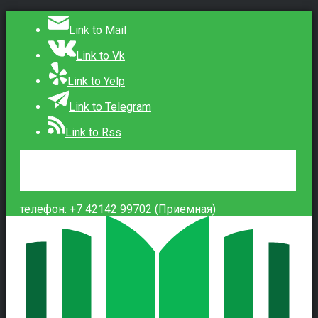
Link to Mail
Link to Vk
Link to Yelp
Link to Telegram
Link to Rss
Сведения об образовательной организации
Контакты
Вход
телефон: +7 42142 99702 (Приемная)