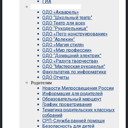
ГИА
Внеурочная деятельность
ОДО «Акварель»
ОДО “Школьный театр”
ОДО Театр для всех
ОДО “Рукодельница”
ОДО «Лего-конструирование»
ОДО “Арлекин”
ОДО «Магия стиля»
ОДО «Мир профессии»
ОДО “Домашний электрик”
ОДО «Радуга творчества»
ОДО “Мастерская рукоделья”
Факультатив по информатике
ОДО Отчеты
Родителям
Новости Мипросвещения России
Информация для родителей
Образовательный маршрут
График проветривания
Тематика родительских классных
собраний
СРП-Служба ранней помощи
Безопасность для детей