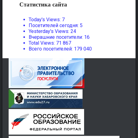
Статистика сайта
Today's Views:
7
Посетителей сегодня:
5
Yesterday's Views:
24
Вчерашние посетители:
16
Total Views:
71 867
Всего посетителей:
179 040