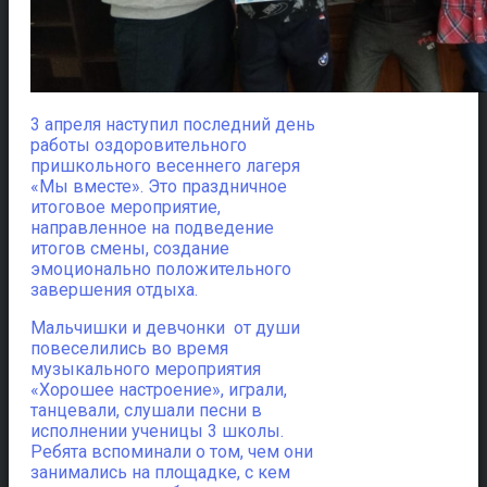
3 апреля наступил последний день
работы оздоровительного
пришкольного весеннего лагеря
«Мы вместе». Это праздничное
итоговое мероприятие,
направленное на подведение
итогов смены, создание
эмоционально положительного
завершения отдыха.
Мальчишки и девчонки от души
повеселились во время
музыкального мероприятия
«Хорошее настроение», играли,
танцевали, слушали песни в
исполнении ученицы 3 школы.
Ребята вспоминали о том, чем они
занимались на площадке, с кем