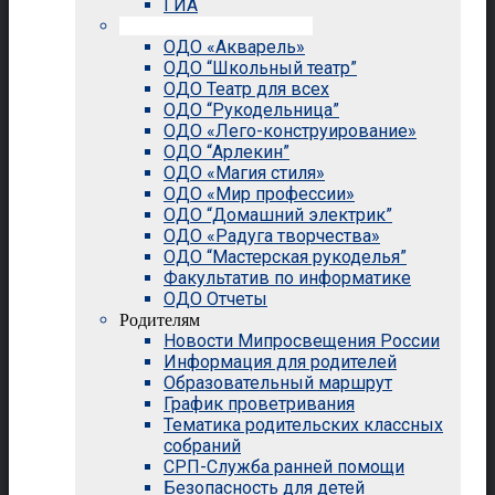
ГИА
Внеурочная деятельность
ОДО «Акварель»
ОДО “Школьный театр”
ОДО Театр для всех
ОДО “Рукодельница”
ОДО «Лего-конструирование»
ОДО “Арлекин”
ОДО «Магия стиля»
ОДО «Мир профессии»
ОДО “Домашний электрик”
ОДО «Радуга творчества»
ОДО “Мастерская рукоделья”
Факультатив по информатике
ОДО Отчеты
Родителям
Новости Мипросвещения России
Информация для родителей
Образовательный маршрут
График проветривания
Тематика родительских классных
собраний
СРП-Служба ранней помощи
Безопасность для детей