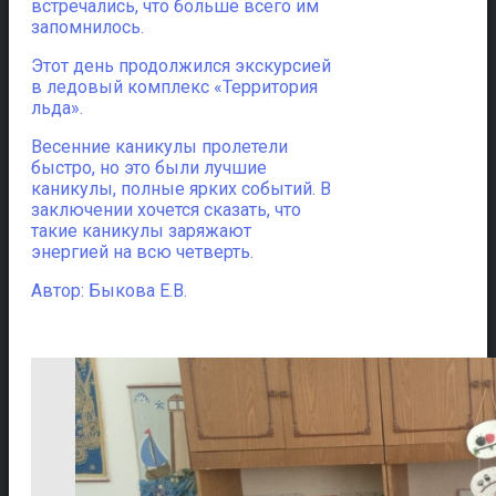
встречались, что больше всего им
запомнилось.
Этот день продолжился экскурсией
в ледовый комплекс «Территория
льда».
Весенние каникулы пролетели
быстро, но это были лучшие
каникулы, полные ярких событий. В
заключении хочется сказать, что
такие каникулы заряжают
энергией на всю четверть.
Автор: Быкова Е.В.