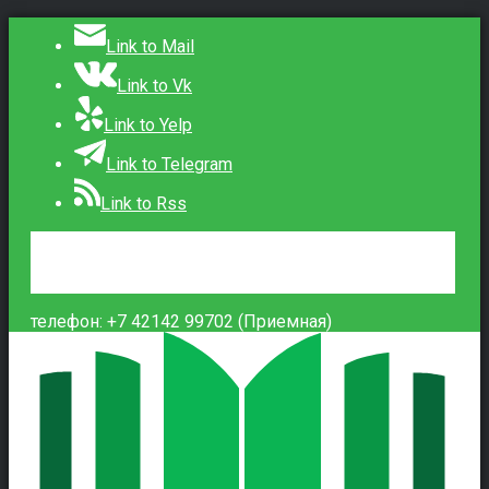
Link to Mail
Link to Vk
Link to Yelp
Link to Telegram
Link to Rss
Сведения об образовательной организации
Контакты
Вход
телефон: +7 42142 99702 (Приемная)