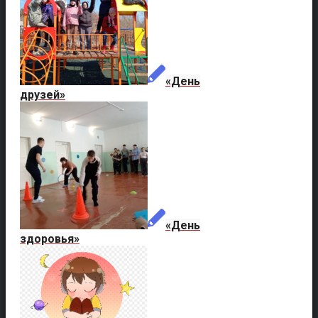
«День
друзей»
«День
здоровья»