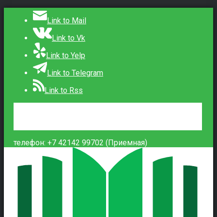
Link to Mail
Link to Vk
Link to Yelp
Link to Telegram
Link to Rss
Сведения об образовательной организации
Контакты
Вход
телефон: +7 42142 99702 (Приемная)