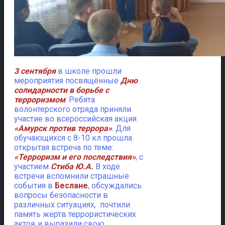
3 сентября
в школе прошли
мероприятия посвящённые
Дню
солидарности в борьбе с
терроризмом
. Ребята
волонтерского отряда приняли
участие во всероссийская акция
«Амурск против террора»
. Для
обучающихся с 8-10 кл прошла
открытая встреча по теме:
«Терроризм и его последствия»
, с
участием
Стиба Ю.А.
В ходе
встречи вспомнили страшные
события в
Беслане
, обсуждались
вопросы безопасности в
различных ситуациях, почтили
память жертв террористических
актов и выразили свою