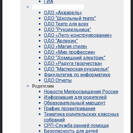
ГИА
Внеурочная деятельность
ОДО «Акварель»
ОДО “Школьный театр”
ОДО Театр для всех
ОДО “Рукодельница”
ОДО «Лего-конструирование»
ОДО “Арлекин”
ОДО «Магия стиля»
ОДО «Мир профессии»
ОДО “Домашний электрик”
ОДО «Радуга творчества»
ОДО “Мастерская рукоделья”
Факультатив по информатике
ОДО Отчеты
Родителям
Новости Мипросвещения России
Информация для родителей
Образовательный маршрут
График проветривания
Тематика родительских классных
собраний
СРП-Служба ранней помощи
Безопасность для детей