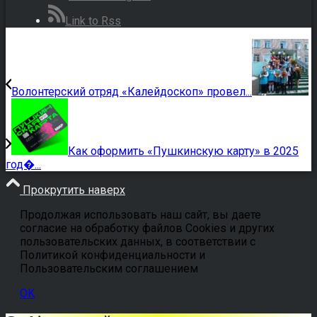
Link to Rss
Волонтерский отряд «Калейдоскоп» провел...
Как оформить «Пушкинскую карту» в 2025
год�...
Прокрутить наверх
Продолжая использовать наш сайт, вы даете
согласие на обработку файлов Cookies и других
пользовательских данных, в соответствии с
Политикой конфиденциальности и
Пользовательским соглашением
OK