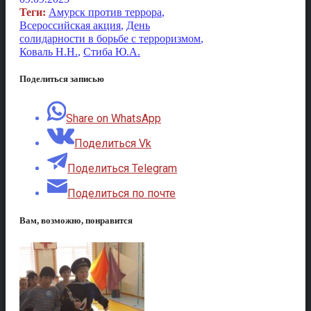
Теги:
Амурск против террора
,
Всероссийская акция
,
День
солидарности в борьбе с терроризмом
,
Коваль Н.Н.
,
Стиба Ю.А.
Поделиться записью
Share on WhatsApp
Поделиться Vk
Поделиться Telegram
Поделиться по почте
Вам, возможно, понравится