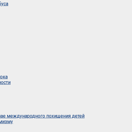
буса
тока
ности
учае международного похищения детей
емизму