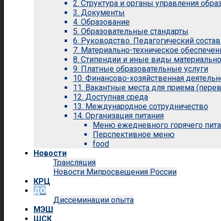
2. Структура и органы управления обр
3. Документы
4. Образование
5. Образовательные стандарты
6. Руководство. Педагогический состав
7. Материально-техническое обеспечен
8. Стипендии и иные виды материальн
9. Платные образовательные услуги
10. Финансово-хозяйственная деятельн
11. Вакантные места для приема (перев
12. Доступная среда
13. Международное сотрудничество
14. Организация питания
Меню ежедневного горячего пит
Перспективное меню
food
Новости
Трансляция
Новости Мипросвещения России
КРЦ
ДО
Диссеминации опыта
МЭШ
ШСК