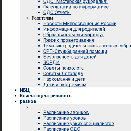
ОДО “Мастерская рукоделья”
Факультатив по информатике
ОДО Отчеты
Родителям
Новости Мипросвещения России
Информация для родителей
Образовательный маршрут
График проветривания
Тематика родительских классных собр
СРП-Служба ранней помощи
Безопасность для детей
ВОРДИ
Советы психолога
Советы Логопеда
Наркомания и дети
Дети и экстремизм
ИБЦ
Клиентоцентричность
разное
Расписание звонков
Расписание уроков
Расписание узких специалистов
Расписание ОДО