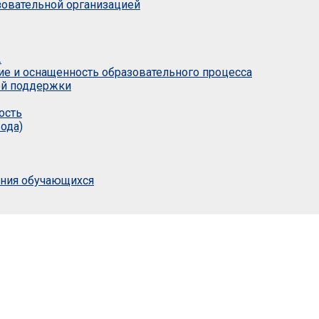
азовательной организацией
.
ие и оснащенность образовательного процесса
ой поддержки
ость
ода)
ания обучающихся