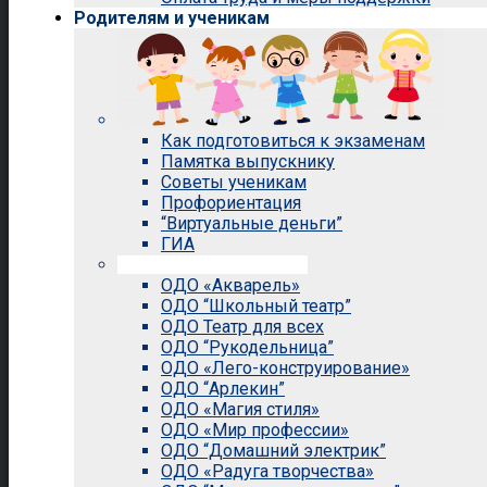
Родителям и ученикам
Как подготовиться к экзаменам
Памятка выпускнику
Советы ученикам
Профориентация
“Виртуальные деньги”
ГИА
Внеурочная деятельность
ОДО «Акварель»
ОДО “Школьный театр”
ОДО Театр для всех
ОДО “Рукодельница”
ОДО «Лего-конструирование»
ОДО “Арлекин”
ОДО «Магия стиля»
ОДО «Мир профессии»
ОДО “Домашний электрик”
ОДО «Радуга творчества»