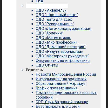
ГИА
Внеурочная деятельность
ОДО «Акварель»
ОДО “Школьный театр”
ОДО Театр для всех
ОДО “Рукодельница”
ОДО «Лего-конструирование»
ОДО “Арлекин”
ОДО «Магия стиля»
ОДО «Мир профессии»
ОДО “Домашний электрик”
ОДО «Радуга творчества»
ОДО “Мастерская рукоделья”
Факультатив по информатике
ОДО Отчеты
Родителям
Новости Мипросвещения России
Информация для родителей
Образовательный маршрут
График проветривания
Тематика родительских классных
собраний
СРП-Служба ранней помощи
Безопасность для детей