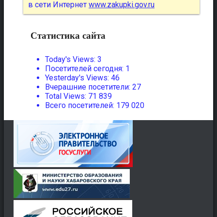
в сети Интернет
www.zakupki.gov.ru
Статистика сайта
Today's Views:
3
Посетителей сегодня:
1
Yesterday's Views:
46
Вчерашние посетители:
27
Total Views:
71 839
Всего посетителей:
179 020