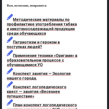
Вам, возможно, понравится
Методические материалы по
профилактике употребления табака
и никотиносодержащей продукции
среди обучающихся
Патриотизм и героизм в
поступках людей?
Применение техники «Оригами» в
образовательном процессе с
обучающимися УО
Конспект занятия — Экология
нашего города.
Конспект логопедического
квест — занятия «Весеннее
путешествие»
План-конспект логопедического