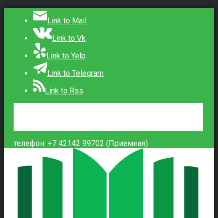
Link to Mail
Link to Vk
Link to Yelp
Link to Telegram
Link to Rss
Сведения об образовательной организации
Контакты
Вход
телефон: +7 42142 99702 (Приемная)