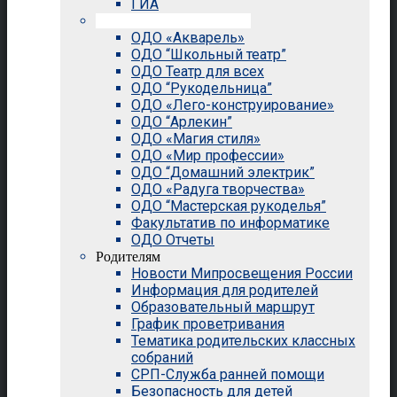
ГИА
Внеурочная деятельность
ОДО «Акварель»
ОДО “Школьный театр”
ОДО Театр для всех
ОДО “Рукодельница”
ОДО «Лего-конструирование»
ОДО “Арлекин”
ОДО «Магия стиля»
ОДО «Мир профессии»
ОДО “Домашний электрик”
ОДО «Радуга творчества»
ОДО “Мастерская рукоделья”
Факультатив по информатике
ОДО Отчеты
Родителям
Новости Мипросвещения России
Информация для родителей
Образовательный маршрут
График проветривания
Тематика родительских классных
собраний
СРП-Служба ранней помощи
Безопасность для детей