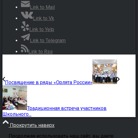
Link to Mail
Link to Vk
Link to Yelp
Link to Telegram
Link to Rss
Посвящение в ряды «Орлята России»
Традиционная встреча участников
Школьного...
Прокрутить наверх
Продолжая использовать наш сайт, вы даете