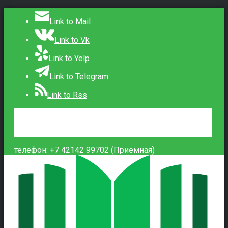
Link to Mail
Link to Vk
Link to Yelp
Link to Telegram
Link to Rss
Сведения об образовательной организации
Контакты
Вход
телефон: +7 42142 99702 (Приемная)