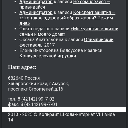
Администратор
к записи
Не сомневайся —
прививайся
Администратор
к записи
Конспект занятия —
«Что такое здоровый образ жизни? Режим
дня.»
Ольга педагог
к записи
«Моё участие в жизни
семьи и моего дома»
Оксана Анатольевна
к записи
Олимпийский
фестиваль-2017
Елена Викторовна Белоусова
к записи
Конкурс елочной игрушки
Наш адрес:
682640 Россия,
Хабаровский край, г.Амурск,
проспект Строителей,д.16
тел.: 8 (42142) 99-7-02
факс: 8 (42142) 99-7-01
2013 - 2025 © Копирайт Школа-интернат VIII вида
14