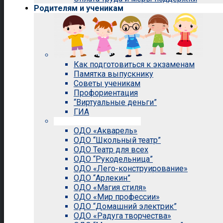
Родителям и ученикам
Как подготовиться к экзаменам
Памятка выпускнику
Советы ученикам
Профориентация
“Виртуальные деньги”
ГИА
Внеурочная деятельность
ОДО «Акварель»
ОДО “Школьный театр”
ОДО Театр для всех
ОДО “Рукодельница”
ОДО «Лего-конструирование»
ОДО “Арлекин”
ОДО «Магия стиля»
ОДО «Мир профессии»
ОДО “Домашний электрик”
ОДО «Радуга творчества»