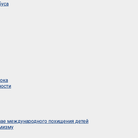
буса
тока
ности
учае международного похищения детей
емизму