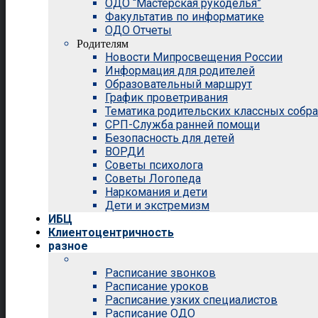
ОДО “Мастерская рукоделья”
Факультатив по информатике
ОДО Отчеты
Родителям
Новости Мипросвещения России
Информация для родителей
Образовательный маршрут
График проветривания
Тематика родительских классных собр
СРП-Служба ранней помощи
Безопасность для детей
ВОРДИ
Советы психолога
Советы Логопеда
Наркомания и дети
Дети и экстремизм
ИБЦ
Клиентоцентричность
разное
Расписание звонков
Расписание уроков
Расписание узких специалистов
Расписание ОДО