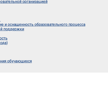
азовательной организацией
.
ие и оснащенность образовательного процесса
ой поддержки
ость
ода)
ания обучающихся