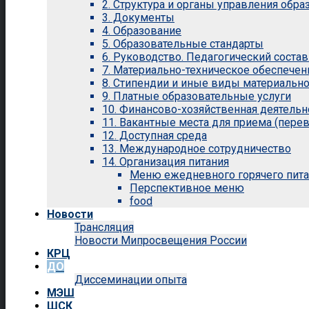
2. Структура и органы управления обр
3. Документы
4. Образование
5. Образовательные стандарты
6. Руководство. Педагогический состав
7. Материально-техническое обеспечен
8. Стипендии и иные виды материальн
9. Платные образовательные услуги
10. Финансово-хозяйственная деятельн
11. Вакантные места для приема (перев
12. Доступная среда
13. Международное сотрудничество
14. Организация питания
Меню ежедневного горячего пит
Перспективное меню
food
Новости
Трансляция
Новости Мипросвещения России
КРЦ
ДО
Диссеминации опыта
МЭШ
ШСК