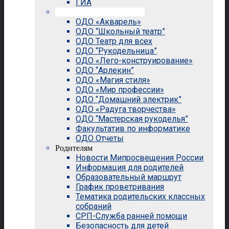
ГИА
Внеурочная деятельность
ОДО «Акварель»
ОДО “Школьный театр”
ОДО Театр для всех
ОДО “Рукодельница”
ОДО «Лего-конструирование»
ОДО “Арлекин”
ОДО «Магия стиля»
ОДО «Мир профессии»
ОДО “Домашний электрик”
ОДО «Радуга творчества»
ОДО “Мастерская рукоделья”
Факультатив по информатике
ОДО Отчеты
Родителям
Новости Мипросвещения России
Информация для родителей
Образовательный маршрут
График проветривания
Тематика родительских классных
собраний
СРП-Служба ранней помощи
Безопасность для детей