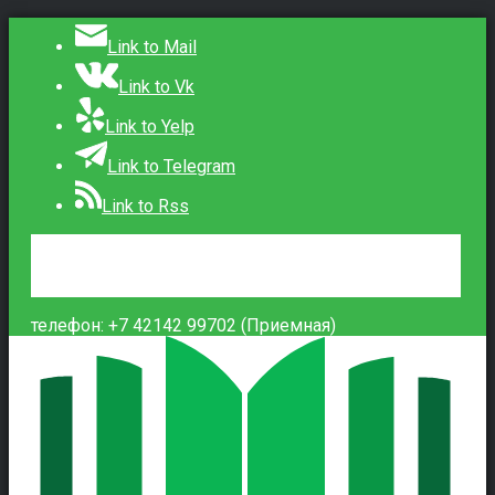
Link to Mail
Link to Vk
Link to Yelp
Link to Telegram
Link to Rss
Сведения об образовательной организации
Контакты
Вход
телефон: +7 42142 99702 (Приемная)