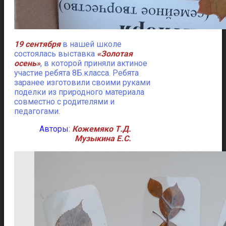
19 сентября
в нашей школе
состоялась выставка
«Золотая
осень»
, в которой приняли актиное
участие ребята 8Б.класса.
Ребята
заранее изготовили своими руками
поделки из природного материала
совместно с родителями и
педагогами.
Авторы:
Кожемяко Т.Д.
Музыкина Е.С.