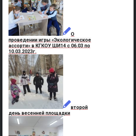
О
проведении игры «Экологическое
ассорти» в КГКОУ ШИ14 с 06.03 по
10.03.2023г.
второй
день весенней площадки