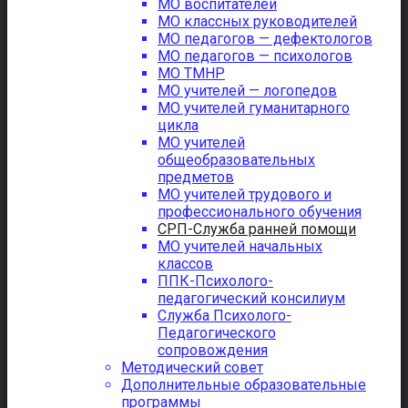
МО воспитателей
МО классных руководителей
МО педагогов — дефектологов
МО педагогов — психологов
МО ТМНР
МО учителей — логопедов
МО учителей гуманитарного
цикла
МО учителей
общеобразовательных
предметов
МО учителей трудового и
профессионального обучения
СРП-Служба ранней помощи
МО учителей начальных
классов
ППК-Психолого-
педагогический консилиум
Служба Психолого-
Педагогического
сопровождения
Методический совет
Дополнительные образовательные
программы