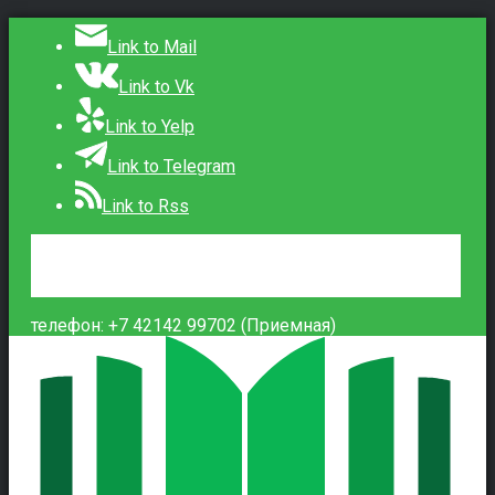
Link to Mail
Link to Vk
Link to Yelp
Link to Telegram
Link to Rss
Сведения об образовательной организации
Контакты
Вход
телефон: +7 42142 99702 (Приемная)