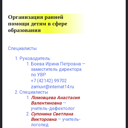
Организация ранней
помощи детям в сфере
образования
Специалисты
Руководитель:
Боева Ирина Петровна —
заместитель директора
по УВР
+7 (42142) 99702
zamuvr@internat14.ru
Специалисты
Ломовцева Анастасия
Валентиновна
—
учитель-дефектолог
Супонина Светлана
Викторовна
— учитель-
логопед