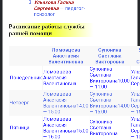
Ульяхова Галина
Сергеевна
— педагог-
психолог
Расписание работы службы
ранней помощи
Ломовцева
Супонина
Анастасия
Светлана
Валентиновна
Викторовна
С
Понедельник
10:00
— 11:00
Четверг
14:00
14:00
— 15:00
— 15:00
— 1
Пятница
15:00
— 16:00
— 1