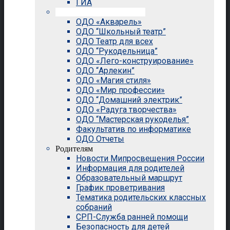
ГИА
Внеурочная деятельность
ОДО «Акварель»
ОДО “Школьный театр”
ОДО Театр для всех
ОДО “Рукодельница”
ОДО «Лего-конструирование»
ОДО “Арлекин”
ОДО «Магия стиля»
ОДО «Мир профессии»
ОДО “Домашний электрик”
ОДО «Радуга творчества»
ОДО “Мастерская рукоделья”
Факультатив по информатике
ОДО Отчеты
Родителям
Новости Мипросвещения России
Информация для родителей
Образовательный маршрут
График проветривания
Тематика родительских классных
собраний
СРП-Служба ранней помощи
Безопасность для детей