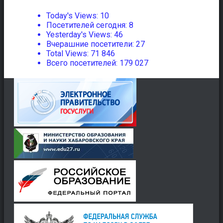
Today's Views:
10
Посетителей сегодня:
8
Yesterday's Views:
46
Вчерашние посетители:
27
Total Views:
71 846
Всего посетителей:
179 027