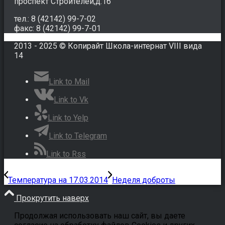
проспект Строителей,д.16
тел.: 8 (42142) 99-7-02
факс: 8 (42142) 99-7-01
2013 - 2025 © Копирайт Школа-интернат VIII вида
14
Link to Mail
Link to Vk
Link to Yelp
Link to Telegram
Link to Rss
Температура на 17.03.2014
Неделя доброты
Прокрутить наверх
Продолжая использовать наш сайт, вы даете