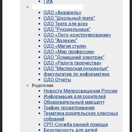
ГИА
Внеурочная деятельность
ОДО «Акварель»
ОДО “Школьный театр”
ОДО Театр для всех
ОДО “Рукодельница”
ОДО «Лего-конструирование»
ОДО “Арлекин”
ОДО «Магия стиля»
ОДО «Мир профессии»
ОДО “Домашний электрик”
ОДО «Радуга творчества»
ОДО “Мастерская рукоделья”
Факультатив по информатике
ОДО Отчеты
Родителям
Новости Мипросвещения России
Информация для родителей
Образовательный маршрут
График проветривания
Тематика родительских классных
собраний
СРП-Служба ранней помощи
Безопасность для детей