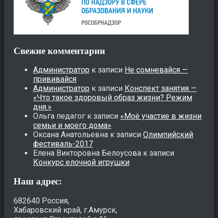
Свежие комментарии
Администратор
к записи
Не сомневайся —
прививайся
Администратор
к записи
Конспект занятия —
«Что такое здоровый образ жизни? Режим
дня.»
Ольга педагог
к записи
«Моё участие в жизни
семьи и моего дома»
Оксана Анатольевна
к записи
Олимпийский
фестиваль-2017
Елена Викторовна Белоусова
к записи
Конкурс елочной игрушки
Наш адрес:
682640 Россия,
Хабаровский край, г.Амурск,