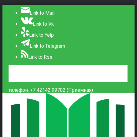
Link to Mail
Link to Vk
Link to Yelp
Link to Telegram
Link to Rss
Сведения об образовательной организации
Контакты
Вход
телефон: +7 42142 99702 (Приемная)