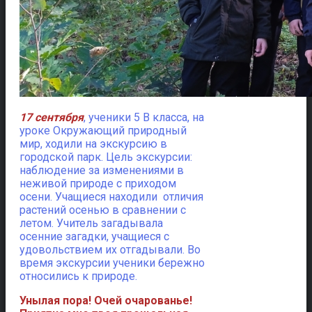
17 сентября
, ученики 5 В класса, на
уроке Окружающий природный
мир, ходили на экскурсию в
городской парк. Цель экскурсии:
наблюдение за изменениями в
неживой природе с приходом
осени. Учащиеся находили отличия
растений осенью в сравнении с
летом. Учитель загадывала
осенние загадки, учащиеся с
удовольствием их отгадывали. Во
время экскурсии ученики бережно
относились к природе.
Унылая пора! Очей очарованье!