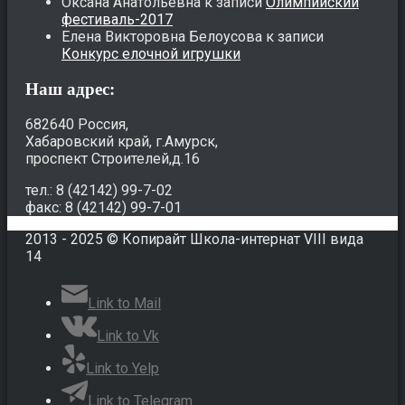
Оксана Анатольевна
к записи
Олимпийский
фестиваль-2017
Елена Викторовна Белоусова
к записи
Конкурс елочной игрушки
Наш адрес:
682640 Россия,
Хабаровский край, г.Амурск,
проспект Строителей,д.16
тел.: 8 (42142) 99-7-02
факс: 8 (42142) 99-7-01
2013 - 2025 © Копирайт Школа-интернат VIII вида
14
Link to Mail
Link to Vk
Link to Yelp
Link to Telegram