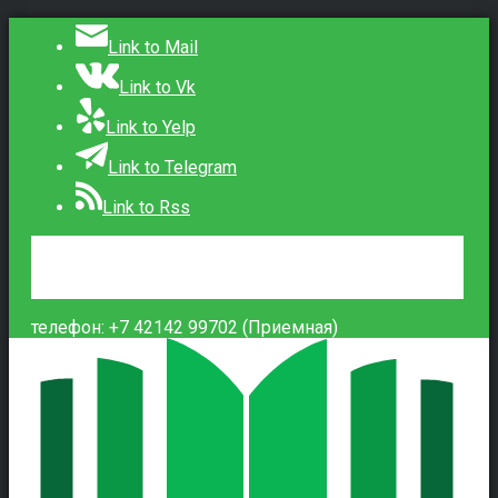
Link to Mail
Link to Vk
Link to Yelp
Link to Telegram
Link to Rss
Сведения об образовательной организации
Контакты
Вход
телефон: +7 42142 99702 (Приемная)