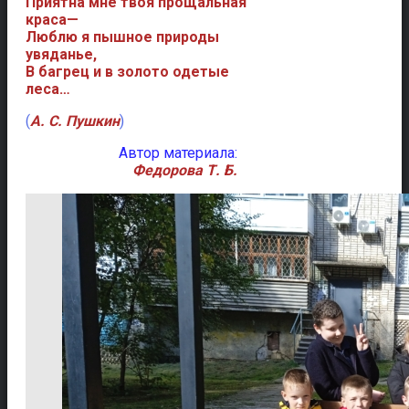
Приятна мне твоя прощальная
краса—
Люблю я пышное природы
увяданье,
В багрец и в золото одетые
леса…
(
А. С. Пушкин
)
Автор материала:
Федорова Т. Б.