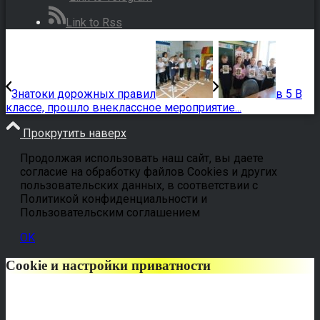
Link to Rss
Знатоки дорожных правил
в 5 В
классе, прошло внеклассное мероприятие...
Прокрутить наверх
Продолжая использовать наш сайт, вы даете
согласие на обработку файлов Cookies и других
пользовательских данных, в соответствии с
Политикой конфиденциальности и
Пользовательским соглашением
OK
Cookie и настройки приватности