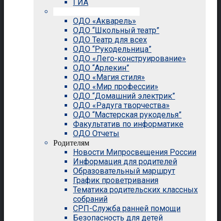
ГИА
Внеурочная деятельность
ОДО «Акварель»
ОДО “Школьный театр”
ОДО Театр для всех
ОДО “Рукодельница”
ОДО «Лего-конструирование»
ОДО “Арлекин”
ОДО «Магия стиля»
ОДО «Мир профессии»
ОДО “Домашний электрик”
ОДО «Радуга творчества»
ОДО “Мастерская рукоделья”
Факультатив по информатике
ОДО Отчеты
Родителям
Новости Мипросвещения России
Информация для родителей
Образовательный маршрут
График проветривания
Тематика родительских классных
собраний
СРП-Служба ранней помощи
Безопасность для детей