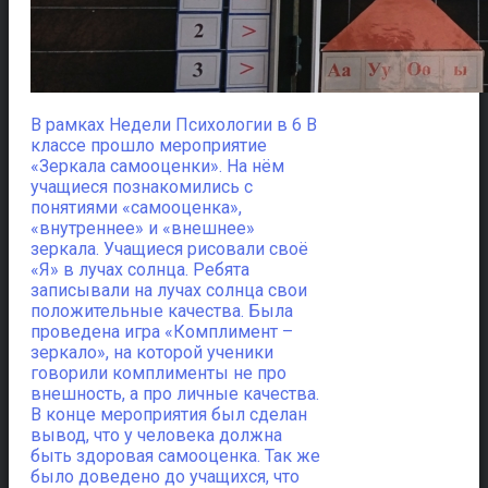
В рамках Недели Психологии в 6 В
классе прошло мероприятие
«Зеркала самооценки».
На нём
учащиеся познакомились с
понятиями «самооценка»,
«внутреннее» и «внешнее»
зеркала. Учащиеся рисовали своё
«Я» в лучах солнца. Ребята
записывали на лучах солнца свои
положительные качества. Была
проведена игра «Комплимент –
зеркало», на которой ученики
говорили комплименты не про
внешность, а про личные качества.
В конце мероприятия был сделан
вывод, что у человека должна
быть здоровая самооценка. Так же
было доведено до учащихся, что