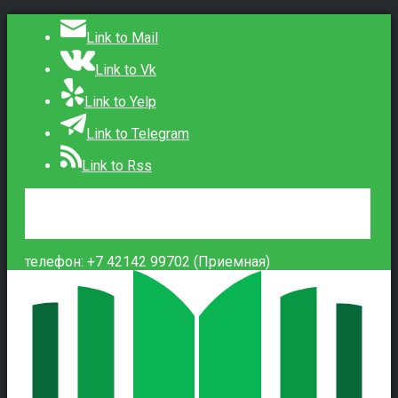
Link to Mail
Link to Vk
Link to Yelp
Link to Telegram
Link to Rss
Сведения об образовательной организации
Контакты
Вход
телефон: +7 42142 99702 (Приемная)