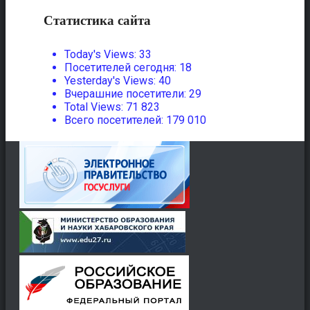
Статистика сайта
Today's Views:
33
Посетителей сегодня:
18
Yesterday's Views:
40
Вчерашние посетители:
29
Total Views:
71 823
Всего посетителей:
179 010