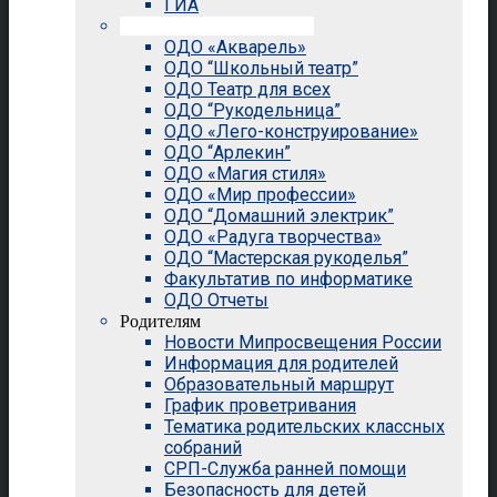
ГИА
Внеурочная деятельность
ОДО «Акварель»
ОДО “Школьный театр”
ОДО Театр для всех
ОДО “Рукодельница”
ОДО «Лего-конструирование»
ОДО “Арлекин”
ОДО «Магия стиля»
ОДО «Мир профессии»
ОДО “Домашний электрик”
ОДО «Радуга творчества»
ОДО “Мастерская рукоделья”
Факультатив по информатике
ОДО Отчеты
Родителям
Новости Мипросвещения России
Информация для родителей
Образовательный маршрут
График проветривания
Тематика родительских классных
собраний
СРП-Служба ранней помощи
Безопасность для детей