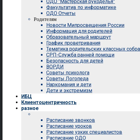
ОДО “Мастерская рукоделья”
Факультатив по информатике
ОДО Отчеты
Родителям
Новости Мипросвещения России
Информация для родителей
Образовательный маршрут
График проветривания
Тематика родительских классных собр
СРП-Служба ранней помощи
Безопасность для детей
ВОРДИ
Советы психолога
Советы Логопеда
Наркомания и дети
Дети и экстремизм
ИБЦ
Клиентоцентричность
разное
Расписание звонков
Расписание уроков
Расписание узких специалистов
Расписание ОДО