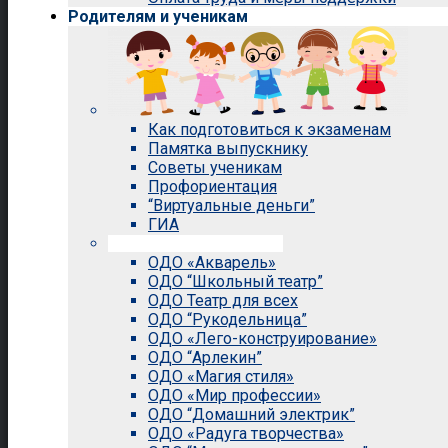
Родителям и ученикам
Как подготовиться к экзаменам
Памятка выпускнику
Советы ученикам
Профориентация
“Виртуальные деньги”
ГИА
Внеурочная деятельность
ОДО «Акварель»
ОДО “Школьный театр”
ОДО Театр для всех
ОДО “Рукодельница”
ОДО «Лего-конструирование»
ОДО “Арлекин”
ОДО «Магия стиля»
ОДО «Мир профессии»
ОДО “Домашний электрик”
ОДО «Радуга творчества»