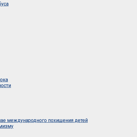
буса
тока
ности
учае международного похищения детей
емизму