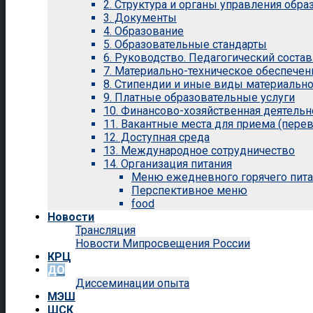
2. Структура и органы управления обр
3. Документы
4. Образование
5. Образовательные стандарты
6. Руководство. Педагогический состав
7. Материально-техническое обеспечен
8. Стипендии и иные виды материальн
9. Платные образовательные услуги
10. Финансово-хозяйственная деятельн
11. Вакантные места для приема (перев
12. Доступная среда
13. Международное сотрудничество
14. Организация питания
Меню ежедневного горячего пит
Перспективное меню
food
Новости
Трансляция
Новости Мипросвещения России
КРЦ
ДО
Диссеминации опыта
МЭШ
ШСК