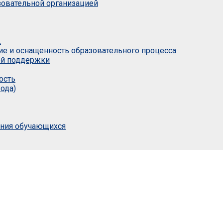
азовательной организацией
.
ие и оснащенность образовательного процесса
ой поддержки
ость
ода)
ания обучающихся