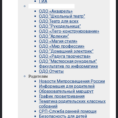
ГИА
Внеурочная деятельность
ОДО «Акварель»
ОДО “Школьный театр”
ОДО Театр для всех
ОДО “Рукодельница”
ОДО «Лего-конструирование»
ОДО “Арлекин”
ОДО «Магия стиля»
ОДО «Мир профессии»
ОДО “Домашний электрик”
ОДО «Радуга творчества»
ОДО “Мастерская рукоделья”
Факультатив по информатике
ОДО Отчеты
Родителям
Новости Мипросвещения России
Информация для родителей
Образовательный маршрут
График проветривания
Тематика родительских классных
собраний
СРП-Служба ранней помощи
Безопасность для детей