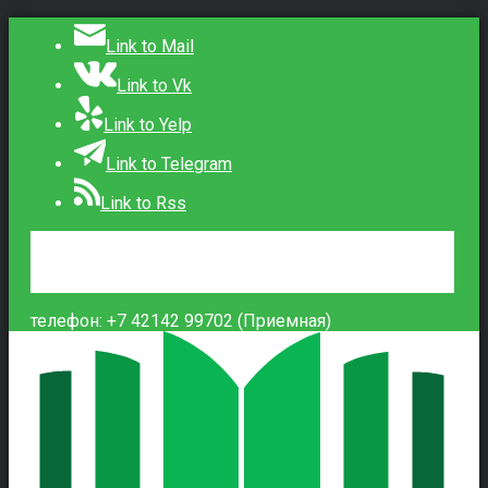
Link to Mail
Link to Vk
Link to Yelp
Link to Telegram
Link to Rss
Сведения об образовательной организации
Контакты
Вход
телефон: +7 42142 99702 (Приемная)