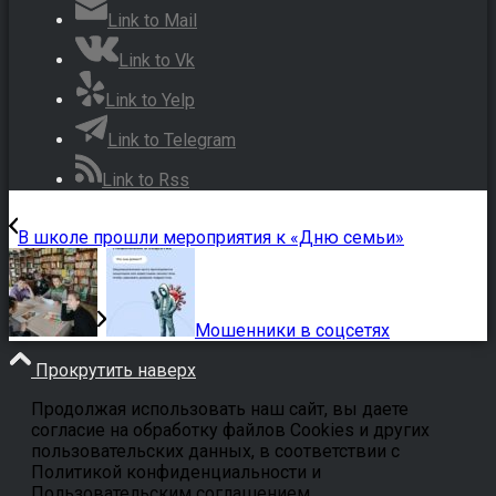
Link to Mail
Link to Vk
Link to Yelp
Link to Telegram
Link to Rss
В школе прошли мероприятия к «Дню семьи»
Мошенники в соцсетях
Прокрутить наверх
Продолжая использовать наш сайт, вы даете
согласие на обработку файлов Cookies и других
пользовательских данных, в соответствии с
Политикой конфиденциальности и
Пользовательским соглашением