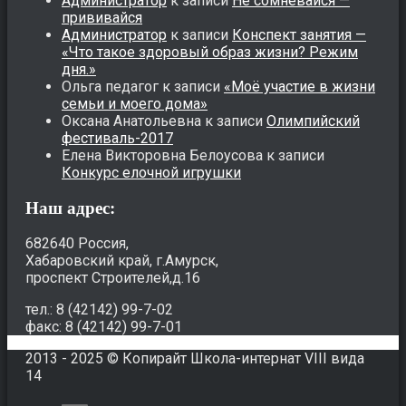
Администратор
к записи
Не сомневайся —
прививайся
Администратор
к записи
Конспект занятия —
«Что такое здоровый образ жизни? Режим
дня.»
Ольга педагог
к записи
«Моё участие в жизни
семьи и моего дома»
Оксана Анатольевна
к записи
Олимпийский
фестиваль-2017
Елена Викторовна Белоусова
к записи
Конкурс елочной игрушки
Наш адрес:
682640 Россия,
Хабаровский край, г.Амурск,
проспект Строителей,д.16
тел.: 8 (42142) 99-7-02
факс: 8 (42142) 99-7-01
2013 - 2025 © Копирайт Школа-интернат VIII вида
14