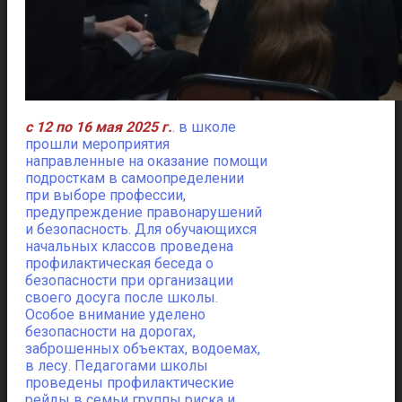
с 12 по 16 мая 2025 г.
. в школе
прошли мероприятия
направленные на оказание помощи
подросткам в самоопределении
при выборе профессии,
предупреждение правонарушений
и безопасность.
Для обучающихся
начальных классов проведена
профилактическая беседа о
безопасности при организации
своего досуга после школы.
Особое внимание уделено
безопасности на дорогах,
заброшенных объектах, водоемах,
в лесу. Педагогами школы
проведены профилактические
рейды в семьи группы риска и