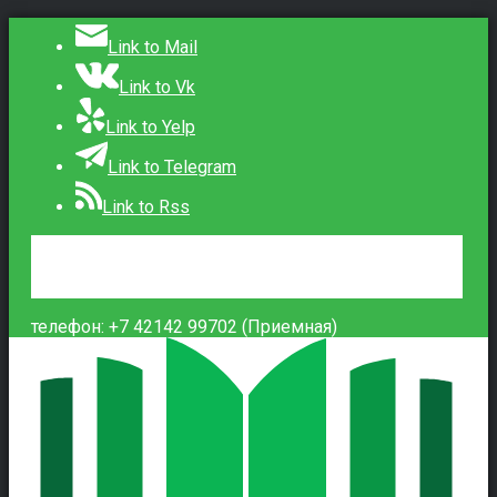
Link to Mail
Link to Vk
Link to Yelp
Link to Telegram
Link to Rss
Сведения об образовательной организации
Контакты
Вход
телефон: +7 42142 99702 (Приемная)