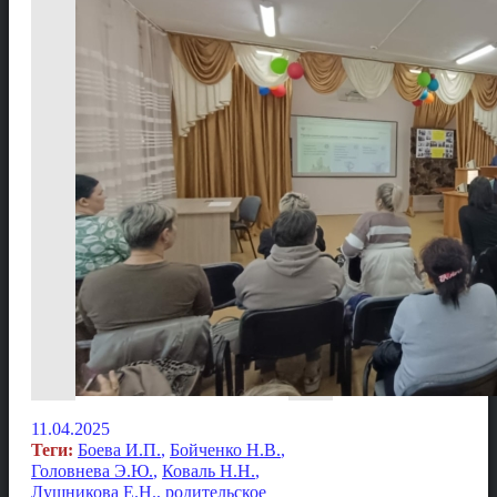
11.04.2025
Теги:
Боева И.П.
,
Бойченко Н.В.
,
Головнева Э.Ю.
,
Коваль Н.Н.
,
Лушникова Е.Н.
,
родительское