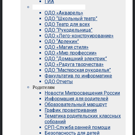
ГИА
Внеурочная деятельность
ОДО «Акварель»
ОДО “Школьный театр”
ОДО Театр для всех
ОДО “Рукодельница”
ОДО «Лего-конструирование»
ОДО “Арлекин”
ОДО «Магия стиля»
ОДО «Мир профессии»
ОДО “Домашний электрик”
ОДО «Радуга творчества»
ОДО “Мастерская рукоделья”
Факультатив по информатике
ОДО Отчеты
Родителям
Новости Мипросвещения России
Информация для родителей
Образовательный маршрут
График проветривания
Тематика родительских классных
собраний
СРП-Служба ранней помощи
Безопасность для детей