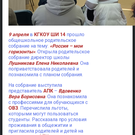
9 апреля
в
КГКОУ ШИ 14
прошло
общешкольное родительское
собрание на тему:
«Россия – мои
горизонты»
. Открыла родительское
собрание директор школы
Лушникова Елена Николаевна
. Она
поприветствовала родителей и
познакомила с планом собрания.
На собрание выступила
представитель
АПК
–
Вдовенко
Вера Борисовна
. Она познакомила
с профессиями для обучающихся с
ОВЗ
. Перечислила льготы,
которыми могут пользоваться
студенты. Рассказала про условия
проживания в общежитии и
пригласила родителей и детей на