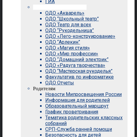
ГИА
Внеурочная деятельность
ОДО «Акварель»
ОДО “Школьный театр”
ОДО Театр для всех
ОДО “Рукодельница”
ОДО «Лего-конструирование»
ОДО “Арлекин”
ОДО «Магия стиля»
ОДО «Мир профессии»
ОДО “Домашний электрик”
ОДО «Радуга творчества»
ОДО “Мастерская рукоделья”
Факультатив по информатике
ОДО Отчеты
Родителям
Новости Мипросвещения России
Информация для родителей
Образовательный маршрут
График проветривания
Тематика родительских классных
собраний
СРП-Служба ранней помощи
Безопасность для детей