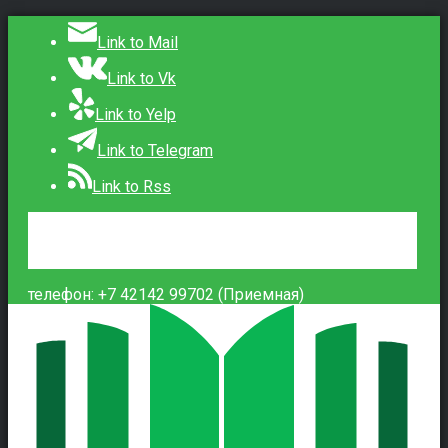
Link to Mail
Link to Vk
Link to Yelp
Link to Telegram
Link to Rss
Сведения об образовательной организации
Контакты
Вход
телефон: +7 42142 99702 (Приемная)