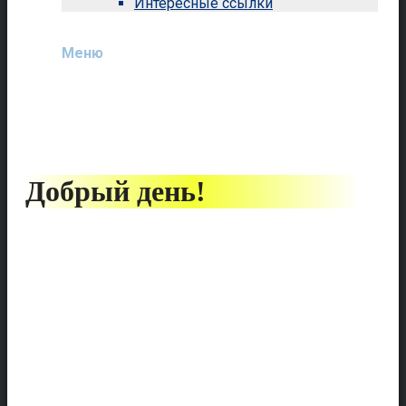
Интересные ссылки
Поиск
Меню
Меню
Добрый день!
Рады приветствовать Вас в
нашей школе.
Предлагаем совершить
небольшое путешествие по
интересным местам школьной
жизни.