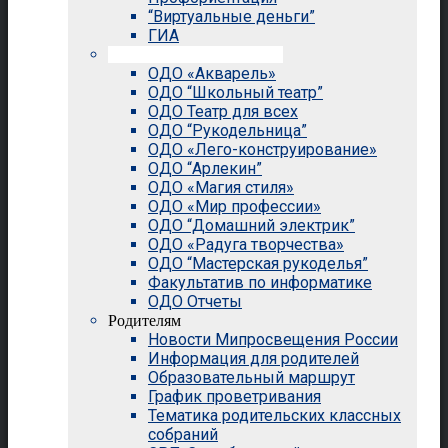
“Виртуальные деньги”
ГИА
Внеурочная деятельность
ОДО «Акварель»
ОДО “Школьный театр”
ОДО Театр для всех
ОДО “Рукодельница”
ОДО «Лего-конструирование»
ОДО “Арлекин”
ОДО «Магия стиля»
ОДО «Мир профессии»
ОДО “Домашний электрик”
ОДО «Радуга творчества»
ОДО “Мастерская рукоделья”
Факультатив по информатике
ОДО Отчеты
Родителям
Новости Мипросвещения России
Информация для родителей
Образовательный маршрут
График проветривания
Тематика родительских классных
собраний