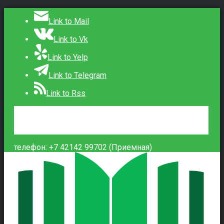
Link to Mail
Link to Vk
Link to Yelp
Link to Telegram
Link to Rss
Сведения об образовательной организации
Контакты
Вход
телефон: +7 42142 99702 (Приемная)