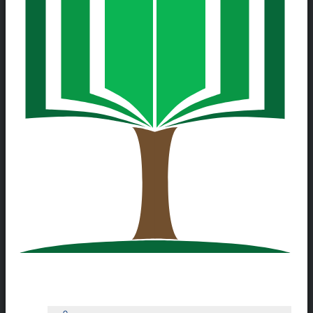
О Школе
—