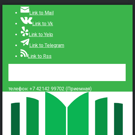
Link to Mail
Link to Vk
Link to Yelp
Link to Telegram
Link to Rss
Сведения об образовательной организации
Контакты
Вход
телефон: +7 42142 99702 (Приемная)