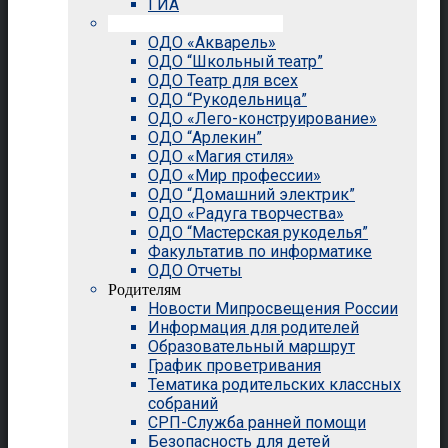
ГИА
Внеурочная деятельность
ОДО «Акварель»
ОДО “Школьный театр”
ОДО Театр для всех
ОДО “Рукодельница”
ОДО «Лего-конструирование»
ОДО “Арлекин”
ОДО «Магия стиля»
ОДО «Мир профессии»
ОДО “Домашний электрик”
ОДО «Радуга творчества»
ОДО “Мастерская рукоделья”
Факультатив по информатике
ОДО Отчеты
Родителям
Новости Мипросвещения России
Информация для родителей
Образовательный маршрут
График проветривания
Тематика родительских классных
собраний
СРП-Служба ранней помощи
Безопасность для детей