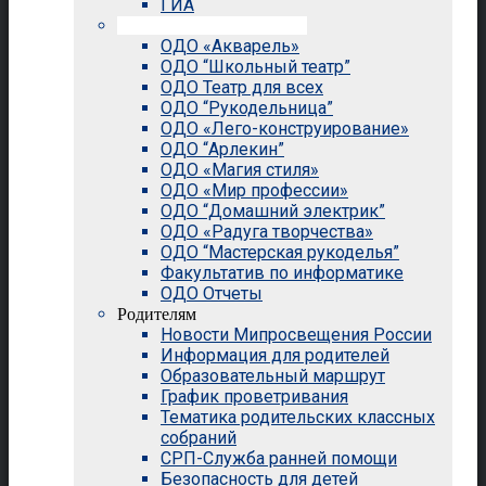
ГИА
Внеурочная деятельность
ОДО «Акварель»
ОДО “Школьный театр”
ОДО Театр для всех
ОДО “Рукодельница”
ОДО «Лего-конструирование»
ОДО “Арлекин”
ОДО «Магия стиля»
ОДО «Мир профессии»
ОДО “Домашний электрик”
ОДО «Радуга творчества»
ОДО “Мастерская рукоделья”
Факультатив по информатике
ОДО Отчеты
Родителям
Новости Мипросвещения России
Информация для родителей
Образовательный маршрут
График проветривания
Тематика родительских классных
собраний
СРП-Служба ранней помощи
Безопасность для детей