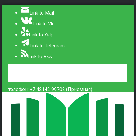
Link to Mail
Link to Vk
Link to Yelp
Link to Telegram
Link to Rss
Сведения об образовательной организации
Контакты
Вход
телефон: +7 42142 99702 (Приемная)