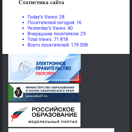
Статистика сайта
Today's Views:
28
Посетителей сегодня:
16
Yesterday's Views:
40
Вчерашние посетители:
29
Total Views:
71 818
Всего посетителей:
179 008