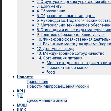
2. Структура и органы управления обр
3. Документы
4. Образование
5. Образовательные стандарты
6. Руководство. Педагогический состав
7. Материально-техническое обеспечен
8. Стипендии и иные виды материальн
9. Платные образовательные услуги
10. Финансово-хозяйственная деятельн
11. Вакантные места для приема (перев
12. Доступная среда
13. Международное сотрудничество
14. Организация питания
Меню ежедневного горячего пит
Перспективное меню
food
Новости
Трансляция
Новости Мипросвещения России
КРЦ
ДО
Диссеминации опыта
МЭШ
ШСК