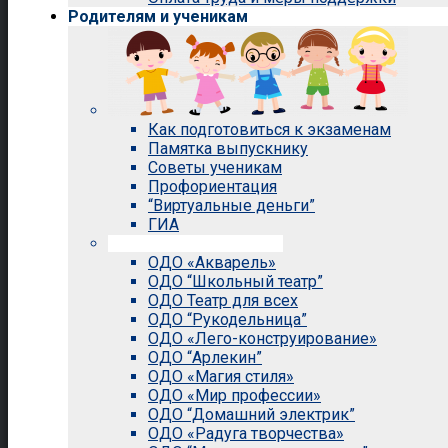
Родителям и ученикам
Как подготовиться к экзаменам
Памятка выпускнику
Советы ученикам
Профориентация
“Виртуальные деньги”
ГИА
Внеурочная деятельность
ОДО «Акварель»
ОДО “Школьный театр”
ОДО Театр для всех
ОДО “Рукодельница”
ОДО «Лего-конструирование»
ОДО “Арлекин”
ОДО «Магия стиля»
ОДО «Мир профессии»
ОДО “Домашний электрик”
ОДО «Радуга творчества»