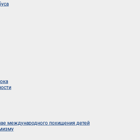
буса
тока
ности
учае международного похищения детей
емизму