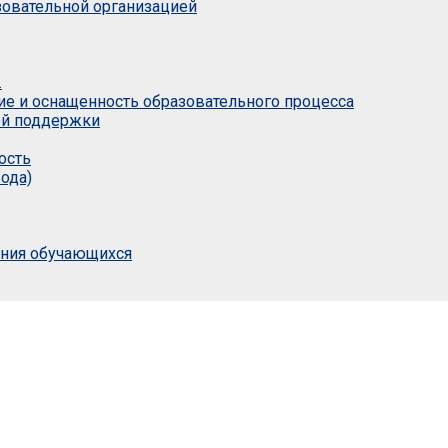
азовательной организацией
.
ие и оснащенность образовательного процесса
ой поддержки
ость
ода)
ания обучающихся