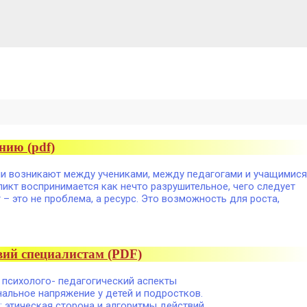
нию (pdf)
и возникают между учениками, между педагогами и учащимися
икт воспринимается как нечто разрушительное, чего следует
 – это не проблема, а ресурс. Это возможность для роста,
вий специалистам (PDF)
 психолого- педагогический аспекты
альное напряжение у детей и подростков.
 этическая сторона и алгоритмы действий.