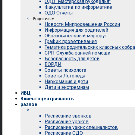
ОДО “Мастерская рукоделья”
Факультатив по информатике
ОДО Отчеты
Родителям
Новости Мипросвещения России
Информация для родителей
Образовательный маршрут
График проветривания
Тематика родительских классных собр
СРП-Служба ранней помощи
Безопасность для детей
ВОРДИ
Советы психолога
Советы Логопеда
Наркомания и дети
Дети и экстремизм
ИБЦ
Клиентоцентричность
разное
Расписание звонков
Расписание уроков
Расписание узких специалистов
Расписание ОДО