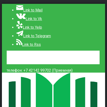
Link to Mail
Link to Vk
Link to Yelp
Link to Telegram
Link to Rss
Сведения об образовательной организации
Контакты
Вход
телефон: +7 42142 99702 (Приемная)