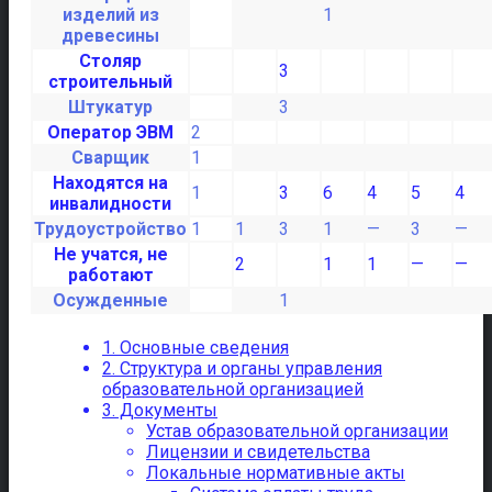
изделий из
1
древесины
Столяр
3
строительный
Штукатур
3
Оператор ЭВМ
2
Сварщик
1
Находятся на
1
3
6
4
5
4
инвалидности
Трудоустройство
1
1
3
1
—
3
—
Не учатся, не
2
1
1
—
—
работают
Осужденные
1
1. Основные сведения
2. Структура и органы управления
образовательной организацией
3. Документы
Устав образовательной организации
Лицензии и свидетельства
Локальные нормативные акты