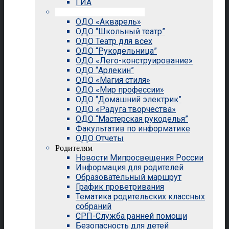
ГИА
Внеурочная деятельность
ОДО «Акварель»
ОДО “Школьный театр”
ОДО Театр для всех
ОДО “Рукодельница”
ОДО «Лего-конструирование»
ОДО “Арлекин”
ОДО «Магия стиля»
ОДО «Мир профессии»
ОДО “Домашний электрик”
ОДО «Радуга творчества»
ОДО “Мастерская рукоделья”
Факультатив по информатике
ОДО Отчеты
Родителям
Новости Мипросвещения России
Информация для родителей
Образовательный маршрут
График проветривания
Тематика родительских классных
собраний
СРП-Служба ранней помощи
Безопасность для детей