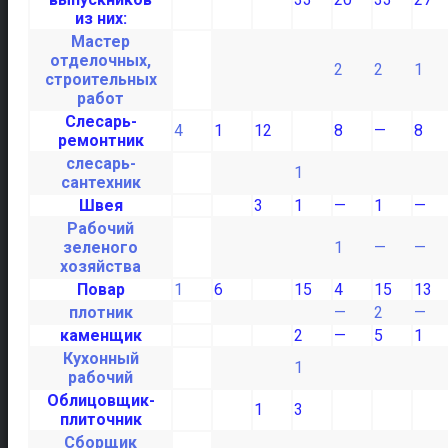
из них:
Мастер
отделочных,
2
2
1
строительных
работ
Слесарь-
4
1
12
8
—
8
ремонтник
слесарь-
1
сантехник
Швея
3
1
—
1
—
Рабочий
зеленого
1
—
—
хозяйства
Повар
1
6
15
4
15
13
плотник
—
2
—
каменщик
2
—
5
1
Кухонный
1
рабочий
Облицовщик-
1
3
плиточник
Сборщик