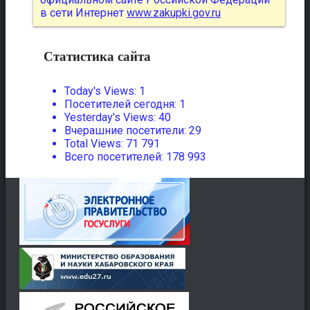
в сети Интернет
www.zakupki.gov.ru
Статистика сайта
Today's Views:
1
Посетителей сегодня:
1
Yesterday's Views:
40
Вчерашние посетители:
29
Total Views:
71 791
Всего посетителей:
178 993